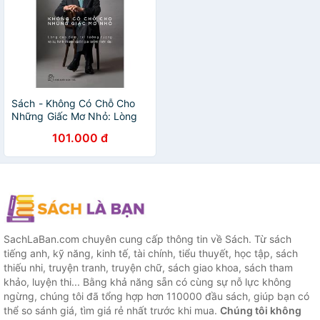
Sách - Không Có Chỗ Cho
Những Giấc Mơ Nhỏ: Lòng
Can Đảm, Trí Tưởng Tượng
101.000 đ
Và Sự Hình Thành Quốc Gia
Isael Hiện Đại
SachLaBan.com chuyên cung cấp thông tin về Sách. Từ sách
tiếng anh, kỹ năng, kinh tế, tài chính, tiểu thuyết, học tập, sách
thiếu nhi, truyện tranh, truyện chữ, sách giao khoa, sách tham
khảo, luyện thi... Bằng khả năng sẵn có cùng sự nỗ lực không
ngừng, chúng tôi đã tổng hợp hơn 110000 đầu sách, giúp bạn có
thể so sánh giá, tìm giá rẻ nhất trước khi mua.
Chúng tôi không