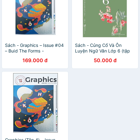
Sách - Graphics – Issue #04
Sách - Củng Cố Và Ôn
– Buid The Forms -
Luyện Ngữ Văn Lớp 6 (tập
8936107810544
2)
169.000 đ
50.000 đ
Graphics (Tập 4) – Issue