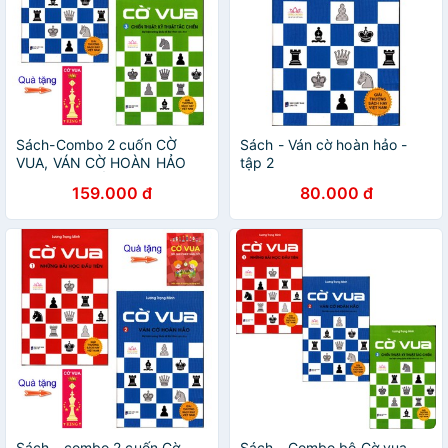
Sách-Combo 2 cuốn CỜ
Sách - Ván cờ hoàn hảo -
VUA, VÁN CỜ HOÀN HẢO
tập 2
(Tập 2), CHIẾN THUẬT: KỸ
159.000 đ
80.000 đ
THUẬT TÁC CHIẾN (tập 3),
tặng bookmark và Sổ ghi
chép
Sách - combo 2 cuốn Cờ
Sách - Combo bộ Cờ vua