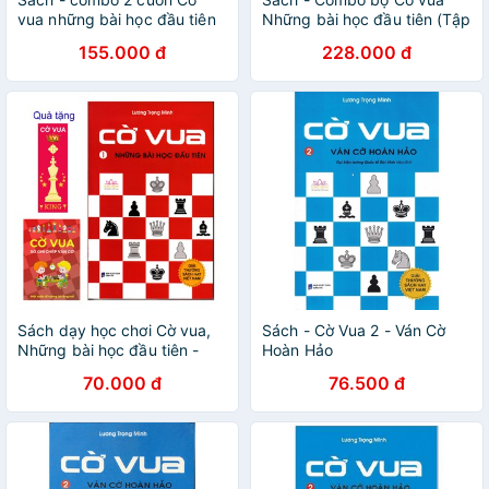
vua những bài học đầu tiên
Những bài học đầu tiên (Tập
(tập 1), Ván cờ hoàn hảo
1), Ván cờ hoàn hảo (Tập 2),
155.000 đ
228.000 đ
(tập 2), tặng 1 bookmark và
Chiến thuật: Kỹ thuật tác
sổ ghi chép
chiến (tập 3)
Sách dạy học chơi Cờ vua,
Sách - Cờ Vua 2 - Ván Cờ
Những bài học đầu tiên -
Hoàn Hảo
Tập 1, giúp rèn luyện tư duy
70.000 đ
76.500 đ
(tặng 1 bookmark và sổ ghi
chép ván cờ)