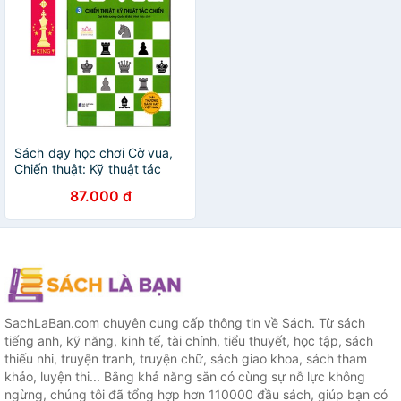
Sách dạy học chơi Cờ vua,
Chiến thuật: Kỹ thuật tác
chiến - Tập 3, giúp rèn luyện
87.000 đ
tư duy (tặng 1 bookmark
chess)
SachLaBan.com chuyên cung cấp thông tin về Sách. Từ sách
tiếng anh, kỹ năng, kinh tế, tài chính, tiểu thuyết, học tập, sách
thiếu nhi, truyện tranh, truyện chữ, sách giao khoa, sách tham
khảo, luyện thi... Bằng khả năng sẵn có cùng sự nỗ lực không
ngừng, chúng tôi đã tổng hợp hơn 110000 đầu sách, giúp bạn có