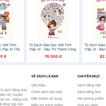
 Giới Tính -
Tủ Sách Giáo Dục Giới Tính
Tủ Sách Giáo 
 (Tập 3) (Tái
(Tập 4) - Dậy Thì Thành Công
(Tập 3) - Bạn 
0 đ
76.000 đ
82
VỀ SÁCH LÀ BẠN
CHUYÊN MỤC
Giới thiệu
Sách tiếng Việt
ừ sách tiếng anh,
Chính sách bảo mật
Sách tiếng Anh
hiếu nhi, truyện
Điều khoản sử dụng
Văn phòng phẩm
ện thi... Bằng khả
đã tổng hợp hơn
Miễn trừ trách nhiệm
Quà lưu niệm