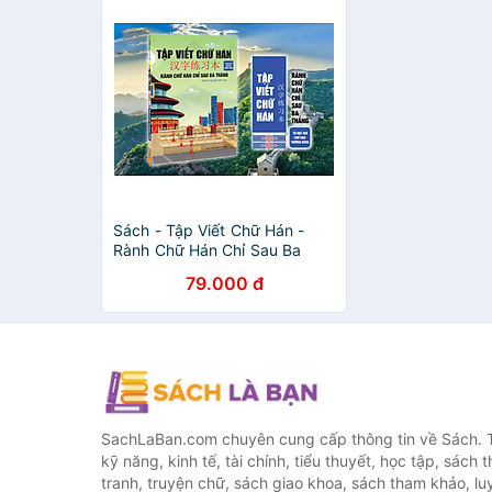
Sách - Tập Viết Chữ Hán -
Rành Chữ Hán Chỉ Sau Ba
Tháng (Tự học 500 chữ Hán
79.000 đ
thường dùng) - ndbooks
SachLaBan.com chuyên cung cấp thông tin về Sách. T
kỹ năng, kinh tế, tài chính, tiểu thuyết, học tập, sách t
tranh, truyện chữ, sách giao khoa, sách tham khảo, luy