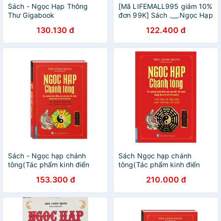
Sách - Ngọc Hạp Thông
[Mã LIFEMALL995 giảm 10%
Thư Gigabook
đơn 99K] Sách .__.Ngọc Hạp
Chánh Tông
130.130 đ
122.400 đ
Sách - Ngọc hạp chánh
Sách Ngọc hạp chánh
tông(Tác phẩm kinh điển
tông(Tác phẩm kinh điển
quý giá đầy đủ nhất, đúng
quý giá đầy đủ nhất, đúng
153.300 đ
210.000 đ
theo lý số cổ truyền) (bìa
theo lý số cổ truyền)
cứng) - tái bản