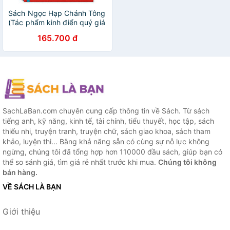
Sách Ngọc Hạp Chánh Tông
(Tác phẩm kinh điển quý giá
đầy đủ nhất, đúng theo lý số
165.700 đ
cổ truyền) (Bìa Cứng) - Tái
Bản
SachLaBan.com chuyên cung cấp thông tin về Sách. Từ sách
tiếng anh, kỹ năng, kinh tế, tài chính, tiểu thuyết, học tập, sách
thiếu nhi, truyện tranh, truyện chữ, sách giao khoa, sách tham
khảo, luyện thi... Bằng khả năng sẵn có cùng sự nỗ lực không
ngừng, chúng tôi đã tổng hợp hơn 110000 đầu sách, giúp bạn có
thể so sánh giá, tìm giá rẻ nhất trước khi mua.
Chúng tôi không
bán hàng.
VỀ SÁCH LÀ BẠN
Giới thiệu