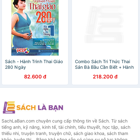
Sách - Hành Trình Thai Giáo
Combo Sách Tri Thức Thai
280 Ngày
Sản Bà Bầu Cần Biết + Hành
Trình Thai Giáo 280 Ngày
82.600 đ
218.200 đ
Tặng 1 cuốn truyện song
ngữ ngẫu nhiên như trong
hình
SachLaBan.com chuyên cung cấp thông tin về Sách. Từ sách
tiếng anh, kỹ năng, kinh tế, tài chính, tiểu thuyết, học tập, sách
thiếu nhi, truyện tranh, truyện chữ, sách giao khoa, sách tham
khảo, luyện thi... Bằng khả năng sẵn có cùng sự nỗ lực không