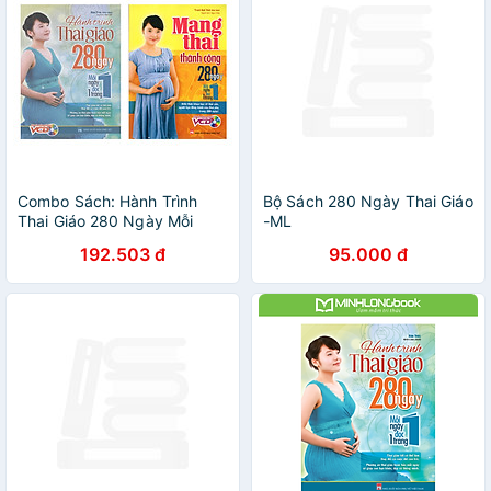
Combo Sách: Hành Trình
Bộ Sách 280 Ngày Thai Giáo
Thai Giáo 280 Ngày Mỗi
-ML
Ngày Đọc 1 Trang + Mang
192.503 đ
95.000 đ
Thai Thành Công - 280
Ngày Mỗi Ngày Đọc 1 Trang