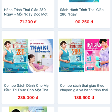
Hành Trình Thai Giáo 280
Sách Hành Trình Thai Giáo
Ngày - Mỗi Ngày Đọc Một
280 Ngày
Trang (Tái Bản 2023)
71.200 đ
90.250 đ
Combo Sách Dành Cho Mẹ
Combo sách thai giáo theo
Bầu: Tri Thức Cho Một Thai
chuyên gia và hành trình thai
Kì Khỏe Mạnh + Hành Trình
giáo 280 ngày tặng truyện
235.000 đ
189.600 đ
Thai Giáo 280 Ngày (ML)
song ngữ bìa mềm hai nàng
công chúa