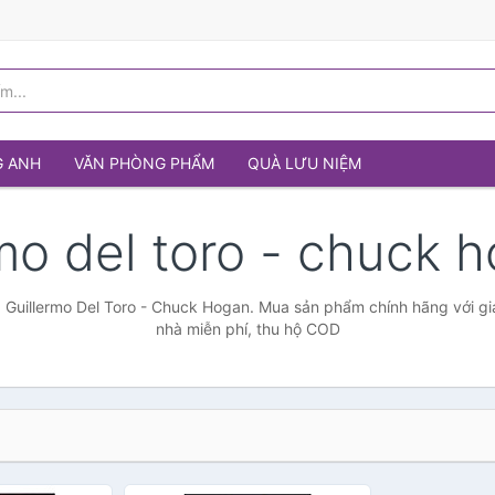
G ANH
VĂN PHÒNG PHẨM
QUÀ LƯU NIỆM
rmo del toro - chuck
 Guillermo Del Toro - Chuck Hogan. Mua sản phẩm chính hãng với giá
nhà miễn phí, thu hộ COD