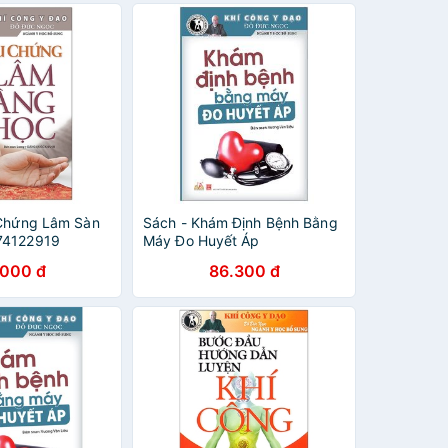
 Chứng Lâm Sàn
Sách - Khám Định Bệnh Bằng
74122919
Máy Đo Huyết Áp
.000 đ
86.300 đ