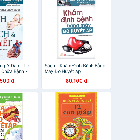
ông Y Đạo - Tự
Sách - Khám Định Bệnh Bằng
 Chữa Bệnh -
Máy Đo Huyết Áp
h & Huyết
.500 đ
80.100 đ