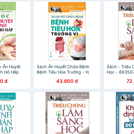
y Ấn Huyệt
Sách Ấn Huyết Chữa Bệnh
Sách - Triệu
nh Hô Hấp
Bệnh Tiêu Hóa Trường - Vị
Học - 89350
(Tái Bản 2021)
0 đ
43.600 đ
72