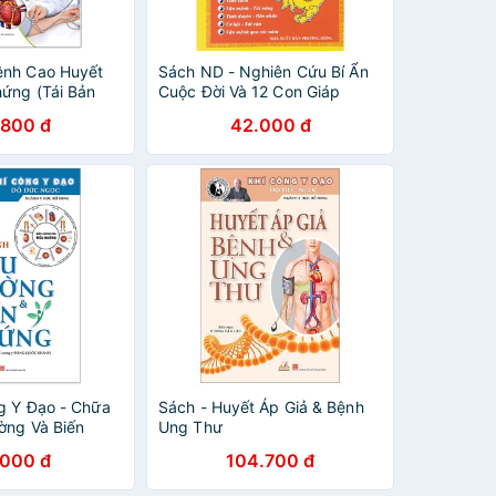
ệnh Cao Huyết
Sách ND - Nghiên Cứu Bí Ẩn
hứng (Tái Bản
Cuộc Đời Và 12 Con Giáp
.800 đ
42.000 đ
g Y Đạo - Chữa
Sách - Huyết Áp Giả & Bệnh
ờng Và Biến
Ung Thư
ản)
.000 đ
104.700 đ