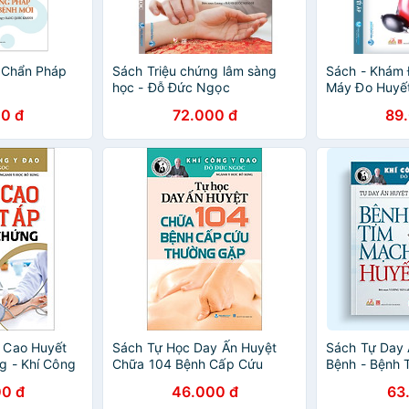
 Chẩn Pháp
Sách Triệu chứng lâm sàng
Sách - Khám 
học - Đỗ Đức Ngọc
Máy Đo Huyế
0 đ
72.000 đ
89
 Cao Huyết
Sách Tự Học Day Ấn Huyệt
Sách Tự Day 
g - Khí Công
Chữa 104 Bệnh Cấp Cứu
Bệnh - Bệnh 
Thường Gặp - Khí Công Y Đạo
Huyết
0 đ
46.000 đ
63
TB