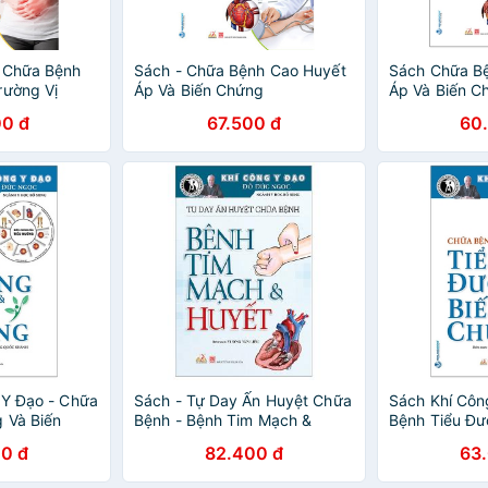
t Chữa Bệnh
Sách - Chữa Bệnh Cao Huyết
Sách Chữa B
rường Vị
Áp Và Biến Chứng
Áp Và Biến C
2021)
0 đ
67.500 đ
60
 Y Đạo - Chữa
Sách - Tự Day Ấn Huyệt Chữa
Sách Khí Côn
 Và Biến
Bệnh - Bệnh Tim Mạch &
Bệnh Tiểu Đư
Huyết
Chứng (Tái B
0 đ
82.400 đ
63