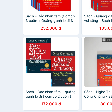
Sách - Đắc nhân tâm (Combo
Sách - Quẳng gá
3 cuốn + Quẳng gánh lo đi &
vui sống - Sách
vui sống + Nghệ thuật nói
(bìa cứng)
252.000 đ
105.0
trước công chúng)
Sách - Đắc nhân tâm + quẳng
Sách - Nghệ Thu
gánh lo đi ( combo 2 cuốn )
Công Chúng - S
Nhất Của New Y
172.000 đ
80.00