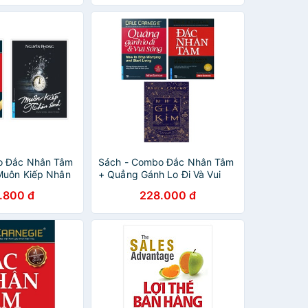
o Đắc Nhân Tâm
Sách - Combo Đắc Nhân Tâm
Muôn Kiếp Nhân
+ Quẳng Gánh Lo Đi Và Vui
hổ Nhỏ) - First
Sống + Nhà Giả Kim (Bộ 3
.800 đ
228.000 đ
Cuốn)