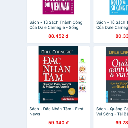
Sách - Tủ Sách Thành Công
Sách - Tủ Sách
Của Dale Carnegie - Sống
Của Dale Carneg
Can Đảm Đời Viên Mãn -
Thắng Nỗi Lo V
88.452 đ
80.33
8932000131465
Thẳng - 89320
Sách - Đắc Nhân Tâm - First
Sách - Quẳng Gá
News
Vui Sống - Tái B
893508685474
59.340 đ
69.78