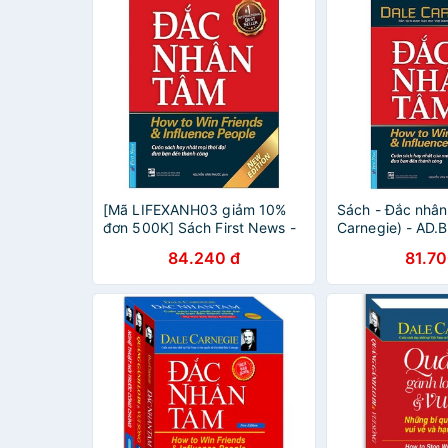
[Mã LIFEXANH03 giảm 10%
Sách - Đắc nhân
đơn 500K] Sách First News -
Carnegie) - AD
Đắc Nhân Tâm
84.240 đ
81.70