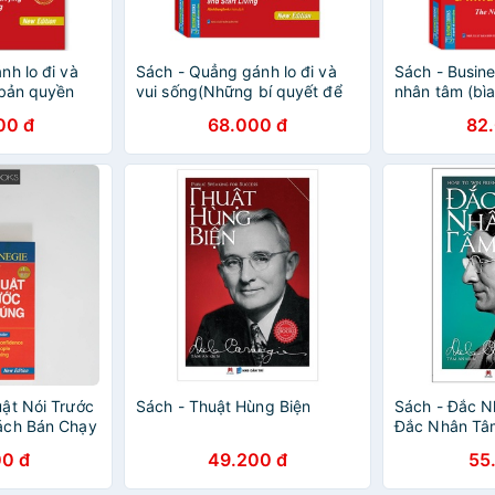
nh lo đi và
Sách - Quẳng gánh lo đi và
Sách - Busin
 bản quyền
vui sống(Những bí quyết để
nhân tâm (bì
sống vui vẻ và hạnh phúc)
2019)
00 đ
68.000 đ
82
(bìa mềm)
ật Nói Trước
Sách - Thuật Hùng Biện
Sách - Đắc N
ách Bán Chạy
Đắc Nhân Tâ
ork Times
0 đ
49.200 đ
55