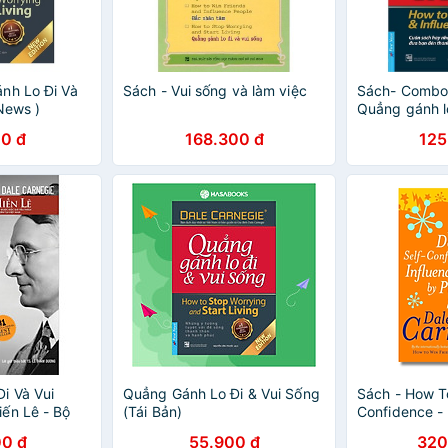
nh Lo Đi Và
Sách - Vui sống và làm việc
Sách- Combo
 News )
Quẳng gánh lo
(Bìa mềm) - F
0 đ
168.300 đ
125
i Và Vui
Quẳng Gánh Lo Đi & Vui Sống
Sách - How T
ến Lê - Bộ
(Tái Bản)
Confidence - 
Cho Đúng)
Self Help / No
0 đ
55.900 đ
320
smark)
văn Nhập kh