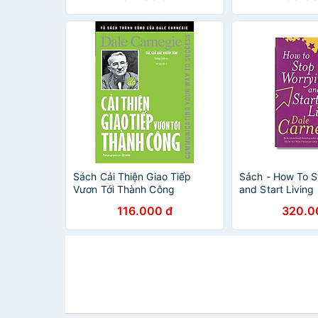
Sách Cải Thiện Giao Tiếp
Sách - How To S
Vươn Tới Thành Công
and Start Living
Carnegie - Self
116.000 đ
320.0
Help/Nonfiction