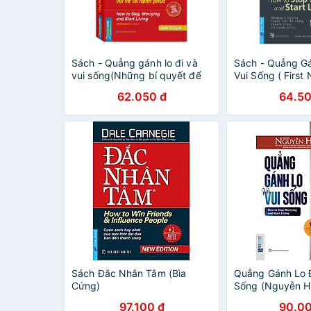
Sách - Quẳng gánh lo đi và
Sách - Quẳng Gá
vui sống(Những bí quyết để
Vui Sống ( First
sống vui vẻ và hạnh phúc)
62.050 đ
64.50
(bìa mềm)
Sách Đắc Nhân Tâm (Bìa
Quẳng Gánh Lo Đ
Cứng)
Sống (Nguyễn Hi
Sách Sống Sao 
97.100 đ
90.00
(Tặng kèm book