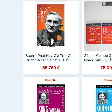
Sách - Phát Huy Giá Trị - Con
Sách - Combo 3
Đường Nhanh Nhất Đi Đến
Nhân Tâm - Quẳ
Thành Công
Đi & Vui Sống -
55.760 đ
75.00
Nói Trước Công