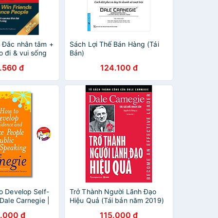
 Đắc nhân tâm +
Sách Lợi Thế Bán Hàng (Tái
 đi & vui sống
Bản)
irst News
.560 đ
124.100 đ
o Develop Self-
Trở Thành Người Lãnh Đạo
Dale Carnegie |
Hiệu Quả (Tái bản năm 2019)
nfiction / Ngoại
.000 đ
115.000 đ
ẩu