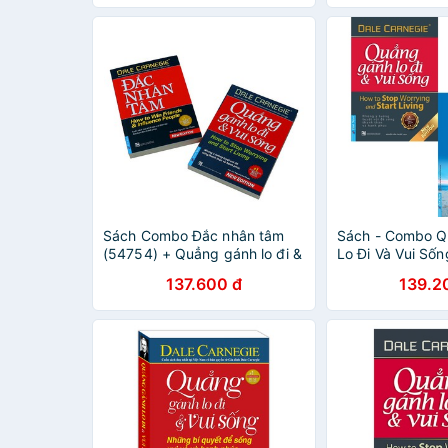
Sách Combo Đắc nhân tâm
Sách - Combo Q
(54754) + Quẳng gánh lo đi &
Lo Đi Và Vui Sốn
vui sống (54747) FirstNews
Điểm Tựa Đều Mấ
137.600 đ
139.2
Cuốn)