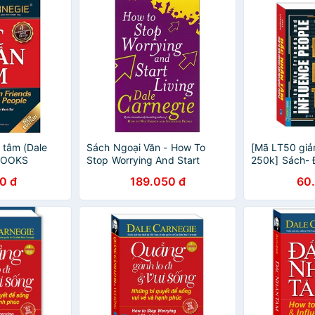
 tâm (Dale
Sách Ngoại Văn - How To
[Mã LT50 gi
.BOOKS
Stop Worrying And Start
250k] Sách-
Living
bản in màu
0 đ
189.050 đ
60