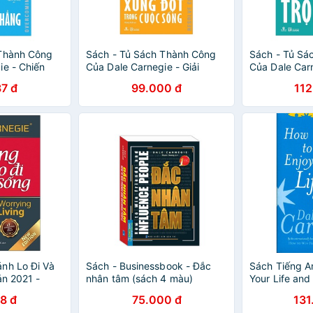
 Thành Công
Sách - Tủ Sách Thành Công
Sách - Tủ Sá
ie - Chiến
Của Dale Carnegie - Giải
Của Dale Car
à Sự Căng
Quyết Xung Đột Trong Cuộc
Để Có Cuộc S
7 đ
99.000 đ
112
00128786
Sống - 8932000128953
8932000131
nh Lo Đi Và
Sách - Businessbook - Đắc
Sách Tiếng A
ản 2021 -
nhân tâm (sách 4 màu)
Your Life and
7
8 đ
75.000 đ
131