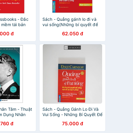
essbooks - Đắc
Sách - Quẳng gánh lo đi và
a mềm tái bản
vui sống(Những bí quyết để
sống vui vẻ và hạnh phúc)
.000 đ
62.050 đ
(bìa mềm)
hân Tâm - Thuật
Sách - Quẳng Gánh Lo Đi Và
m Dụng Nhân
Vui Sống - Những Bí Quyết Để
Sống Vui Vẻ Và Hạnh Phúc
.760 đ
75.000 đ