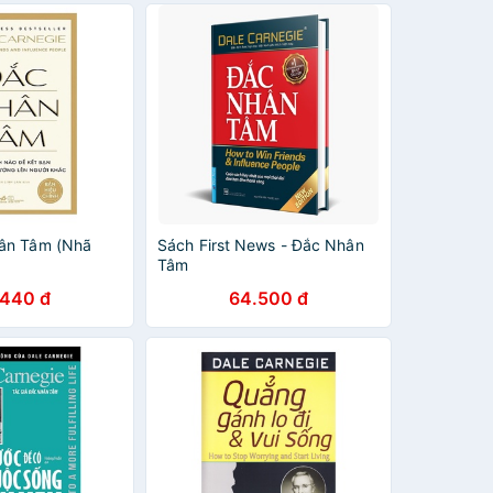
ân Tâm (Nhã
Sách First News - Đắc Nhân
Tâm
.440 đ
64.500 đ