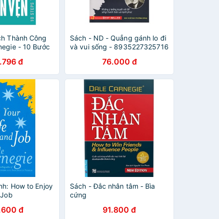
ch Thành Công
Sách - ND - Quẳng gánh lo đi
negie - 10 Bước
và vui sống - 8935227325716
ống Trọn Vẹn -
.796 đ
76.000 đ
533
nh: How to Enjoy
Sách - Đắc nhân tâm - Bìa
 Job
cứng
.600 đ
91.800 đ