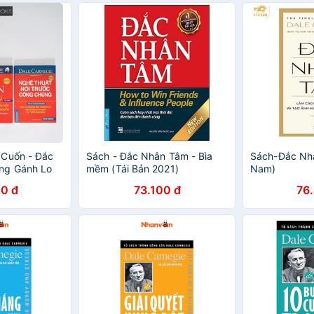
 Cuốn - Đắc
Sách - Đắc Nhân Tâm - Bìa
Sách-Đắc Nh
ng Gánh Lo
mềm (Tái Bản 2021)
Nam)
 Nghệ Thuật
0 đ
73.100 đ
76
 Chúng