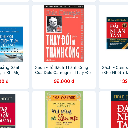
uẳng Gánh
Sách - Tủ Sách Thành Công
Sách - Comb
g + Khi Mọi
Của Dale Carnegie - Thay Đổi
(Khổ Nhỏ) + 
t (Bộ 2
Để Thành Công -
Sinh Tập 1 (K
00 đ
99.000 đ
132
8932000128793
News