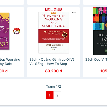
top Worrying
Sách - Quẳng Gánh Lo Đi Và
Sách Đọc Vị 
 by Dale
Vui Sống - How To Stop
Worrying And Start Living -
00 đ
89.200 đ
105
/Psychology
Song Ngữ Việt-Anh
Trang 1/2
1
2