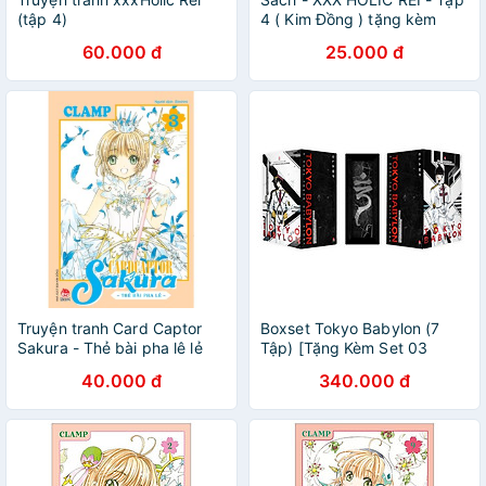
(tập 4)
4 ( Kim Đồng ) tặng kèm
Portcard
60.000 đ
25.000 đ
Truyện tranh Card Captor
Boxset Tokyo Babylon (7
Sakura - Thẻ bài pha lê lẻ
Tập) [Tặng Kèm Set 03
định kỳ (update tập 5 mới
Postcard + Phong Bì]
40.000 đ
340.000 đ
nhất)