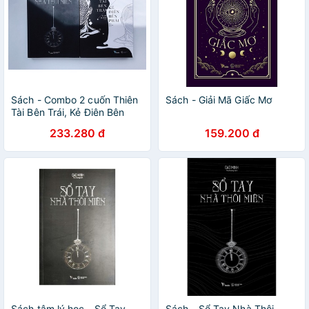
Sách - Combo 2 cuốn Thiên
Sách - Giải Mã Giấc Mơ
Tài Bên Trái, Kẻ Điên Bên
Phải + Sổ Tay Nhà Thôi Miên
233.280 đ
159.200 đ
tập 1 (tái bản)
Sách tâm lý học - Sổ Tay
Sách - Sổ Tay Nhà Thôi