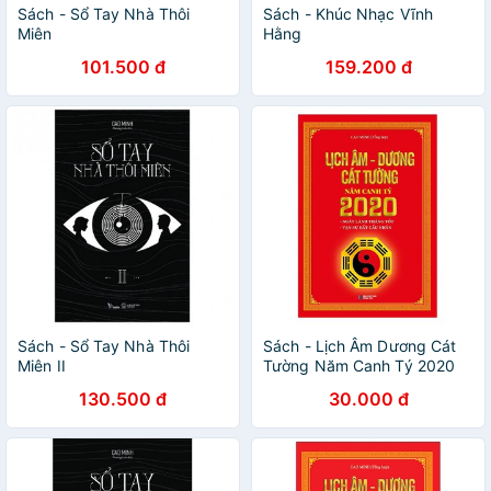
Sách - Sổ Tay Nhà Thôi
Sách - Khúc Nhạc Vĩnh
Miên
Hằng
101.500 đ
159.200 đ
Sách - Sổ Tay Nhà Thôi
Sách - Lịch Âm Dương Cát
Miên II
Tường Năm Canh Tý 2020
130.500 đ
30.000 đ