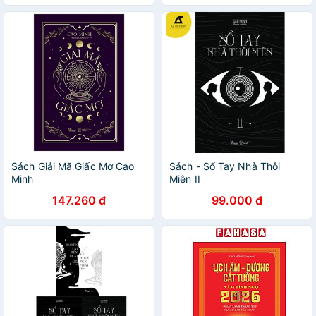
Sách Giải Mã Giấc Mơ Cao
Sách - Sổ Tay Nhà Thôi
Minh
Miên II
147.260 đ
99.000 đ