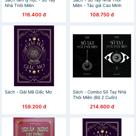
Nhà Thôi Miên
Miên - Tác giả Cao Minh
116.400 đ
108.750 đ
Sách - Giải Mã Giấc Mơ
Sách - Combo Sổ Tay Nhà
Thôi Miên (Bộ 2 Cuốn)
159.200 đ
214.600 đ