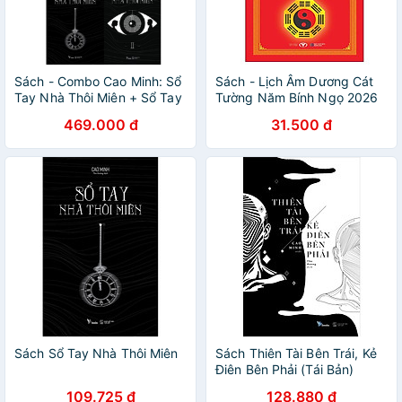
Sách - Combo Cao Minh: Sổ
Sách - Lịch Âm Dương Cát
Tay Nhà Thôi Miên + Sổ Tay
Tường Năm Bính Ngọ 2026
Nhà Thôi Miên II + Thiên Tài
469.000 đ
31.500 đ
Bên Trái Kẻ Điên Bên Phải
(Bộ 3 Cuốn)
Sách Sổ Tay Nhà Thôi Miên
Sách Thiên Tài Bên Trái, Kẻ
Điên Bên Phải (Tái Bản)
109.725 đ
128.880 đ