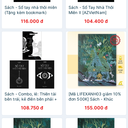
Sách - Sổ tay nhà thôi miên
Sách - Sổ Tay Nhà Thôi
(Tặng kèm bookmark)
Miên II [AZVietNam]
116.000 đ
104.400 đ
Sách - Combo, lẻ: Thiên tài
[Mã LIFEXANH03 giảm 10%
bên trái, kẻ điên bên phải +
đơn 500K] Sách - Khúc
Sổ tay nhà thôi miên tập 1
Nhạc Vĩnh Hằng
108.750 đ
155.000 đ
và 2 [AZVietNam] - Lẻ, tùy
chọn