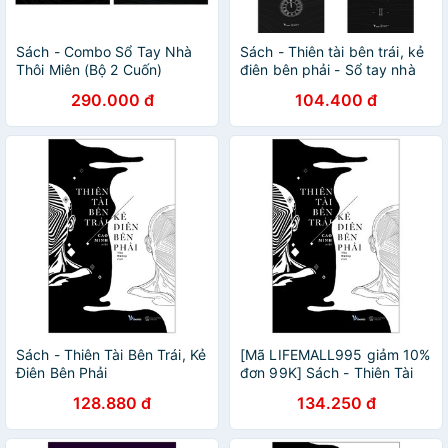
Sách - Combo Sổ Tay Nhà
Sách - Thiên tài bên trái, kẻ
Thôi Miên (Bộ 2 Cuốn)
điên bên phải - Sổ tay nhà
thôi miên tập 1 và 2
290.000 đ
104.400 đ
[AZVietNam] - Lẻ, tùy chọn
Sách - Thiên Tài Bên Trái, Kẻ
[Mã LIFEMALL995 giảm 10%
Điên Bên Phải
đơn 99K] Sách - Thiên Tài
Bên Trái, Kẻ Điên Bên Phải
128.880 đ
134.250 đ