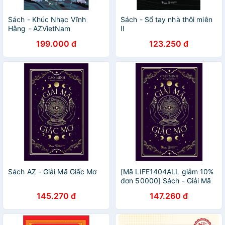
Sách - Khúc Nhạc Vĩnh
Sách - Sổ tay nhà thôi miên
Hằng - AZVietNam
II
199.000 đ
123.250 đ
Sách AZ - Giải Mã Giấc Mơ
[Mã LIFE1404ALL giảm 10%
đơn 50000] Sách - Giải Mã
Giấc Mơ az
145.270 đ
147.260 đ