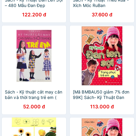
– 480 Mẫu Đan Đẹp
Xích Móc RuBan
122.200 đ
37.600 đ
Sách - Kỹ thuật cắt may căn
[Mã BMBAU50 giảm 7% đơn
bản và thời trang trẻ em (
99K] Sách- Kỹ Thuật Đan
NXB Phụ nữ )
Len Sợi - Trang Phục Trẻ Em
52.000 đ
113.000 đ