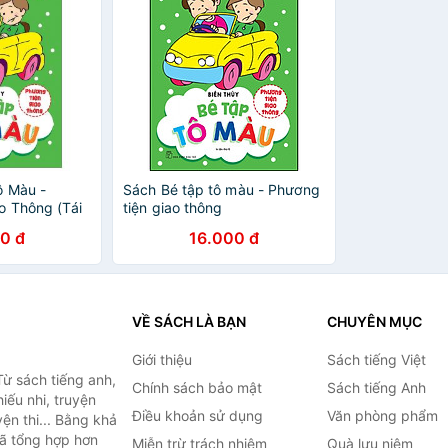
ô Màu -
Sách Bé tập tô màu - Phương
o Thông (Tái
tiện giao thông
0 đ
16.000 đ
VỀ SÁCH LÀ BẠN
CHUYÊN MỤC
Giới thiệu
Sách tiếng Việt
ừ sách tiếng anh,
Chính sách bảo mật
Sách tiếng Anh
hiếu nhi, truyện
Điều khoản sử dụng
Văn phòng phẩm
ện thi... Bằng khả
đã tổng hợp hơn
Miễn trừ trách nhiệm
Quà lưu niệm