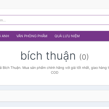
G ANH
VĂN PHÒNG PHẨM
QUÀ LƯU NIỆM
bích thuận
(0)
ả Bích Thuận. Mua sản phẩm chính hãng với giá tốt nhất, giao hàng t
COD