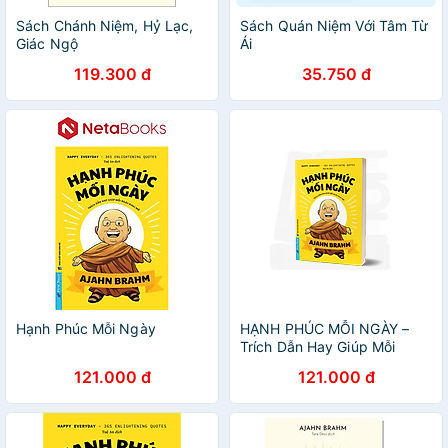
Sách Chánh Niệm, Hỷ Lạc,
Sách Quán Niệm Với Tâm Từ
Giác Ngộ
Ái
119.300 đ
35.750 đ
Hạnh Phúc Mỗi Ngày
HẠNH PHÚC MỖI NGÀY –
Trích Dẫn Hay Giúp Mỗi
Ngày Khai Mở - Ajahn Brahm
121.000 đ
121.000 đ
- First News