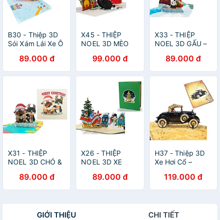
B30 - Thiệp 3D
X45 - THIỆP
X33 - THIỆP
Sói Xám Lái Xe Ô
NOEL 3D MÈO
NOEL 3D GẤU –
Tô Sinh Nhật –
MẶC ÁO LEN ĐỎ
THỎ – CÁO KÉO
89.000 đ
99.000 đ
89.000 đ
Pop Up Birthday
CÂY THÔNG
Car – Viethands
SIÊU DỄ
Giftshop
THƯƠNG ️
X31 - THIỆP
X26 - THIỆP
H37 - Thiệp 3D
NOEL 3D CHÓ &
NOEL 3D XE
Xe Hơi Cổ –
MÈO DỄ
TRƯỢT – CÂY
Vintage Car Pop
89.000 đ
89.000 đ
119.000 đ
THƯƠNG –
THÔNG – LÀNG
Up Card
MERRY
TUYẾT DỄ
Viethands
CHRISTMAS
THƯƠNG ️
Giftshop
GIỚI THIỆU
CHI TIẾT