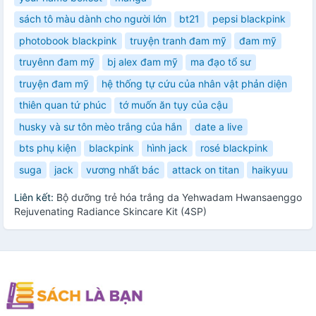
sách tô màu dành cho người lớn
bt21
pepsi blackpink
photobook blackpink
truyện tranh đam mỹ
đam mỹ
truyênn đam mỹ
bj alex đam mỹ
ma đạo tổ sư
truyện đam mỹ
hệ thống tự cứu của nhân vật phản diện
thiên quan tứ phúc
tớ muốn ăn tụy của cậu
husky và sư tôn mèo trắng của hắn
date a live
bts phụ kiện
blackpink
hình jack
rosé blackpink
suga
jack
vương nhất bác
attack on titan
haikyuu
Liên kết:
Bộ dưỡng trẻ hóa trắng da Yehwadam Hwansaenggo
Rejuvenating Radiance Skincare Kit (4SP)