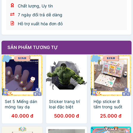
Chất lượng, Uy tín
7 ngày đổi trả dễ dàng
Hỗ trợ xuất hóa đơn đỏ
SẢN PHẨM TƯƠNG TỰ
Set 5 Miếng dán
Sticker trang trí
Hộp sticker 8
móng tay dạ
loại đặc biệt
tấm trong suốt
quang mẫu ngẫu
kèm dao tiện ích
40.000 đ
500.000 đ
25.000 đ
nhiên cute làm
quà tặng phụ
kiện cho bé