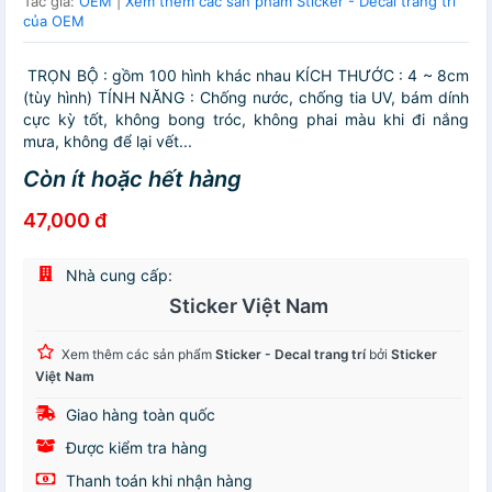
Tác giả:
OEM
|
Xem thêm các sản phẩm Sticker - Decal trang trí
của OEM
TRỌN BỘ : gồm 100 hình khác nhau KÍCH THƯỚC : 4 ~ 8cm
(tùy hình) TÍNH NĂNG : Chống nước, chống tia UV, bám dính
cực kỳ tốt, không bong tróc, không phai màu khi đi nắng
mưa, không để lại vết...
Còn ít hoặc hết hàng
47,000 đ
Nhà cung cấp:
Sticker Việt Nam
Xem thêm các sản phẩm
Sticker - Decal trang trí
bởi
Sticker
Việt Nam
Giao hàng toàn quốc
Được kiểm tra hàng
Thanh toán khi nhận hàng