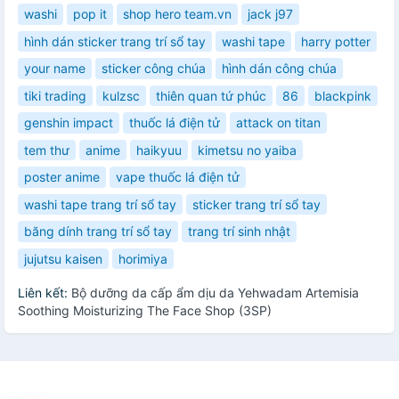
washi
pop it
shop hero team.vn
jack j97
hình dán sticker trang trí sổ tay
washi tape
harry potter
your name
sticker công chúa
hình dán công chúa
tiki trading
kulzsc
thiên quan tứ phúc
86
blackpink
genshin impact
thuốc lá điện tử
attack on titan
tem thư
anime
haikyuu
kimetsu no yaiba
poster anime
vape thuốc lá điện tử
washi tape trang trí sổ tay
sticker trang trí sổ tay
băng dính trang trí sổ tay
trang trí sinh nhật
jujutsu kaisen
horimiya
Liên kết:
Bộ dưỡng da cấp ẩm dịu da Yehwadam Artemisia
Soothing Moisturizing The Face Shop (3SP)