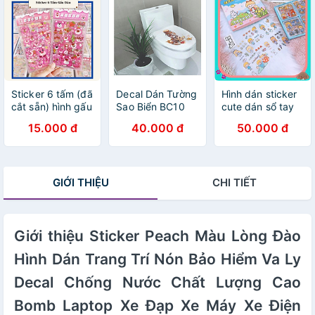
Sticker 6 tấm (đã
Decal Dán Tường
Hình dán sticker
cắt sẵn) hình gấu
Sao Biển BC10
cute dán sổ tay
dâu
(37 x 32 cm)
decor combo
15.000 đ
40.000 đ
50.000 đ
hộp 100 tấm
stickers chống
nước ST2
GIỚI THIỆU
CHI TIẾT
Giới thiệu Sticker Peach Màu Lòng Đào
Hình Dán Trang Trí Nón Bảo Hiểm Va Ly
Decal Chống Nước Chất Lượng Cao
Bomb Laptop Xe Đạp Xe Máy Xe Điện