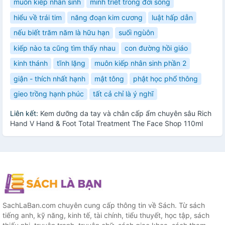
muôn kiếp nhân sinh
minh triết trong đời sống
hiểu về trái tim
năng đoạn kim cương
luật hấp dẫn
nếu biết trăm năm là hữu hạn
suối ngùôn
kiếp nào ta cũng tìm thấy nhau
con đường hồi giáo
kinh thánh
tĩnh lặng
muôn kiếp nhân sinh phần 2
giận - thích nhất hạnh
mật tông
phật học phổ thông
gieo trồng hạnh phúc
tất cả chỉ là ý nghĩ
Liên kết:
Kem dưỡng da tay và chân cấp ẩm chuyên sâu Rich
Hand V Hand & Foot Total Treatment The Face Shop 110ml
SachLaBan.com chuyên cung cấp thông tin về Sách. Từ sách
tiếng anh, kỹ năng, kinh tế, tài chính, tiểu thuyết, học tập, sách