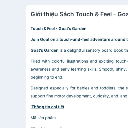
Giới thiệu Sách Touch & Feel - Go
Touch & Feel - Goat's Garden
Join Goat on a touch-and-feel adventure around t
Goat's Garden
is a delightful sensory board book tha
Filled with colorful illustrations and exciting tou
awareness and early learning skills. Smooth, shin
beginning to end.
Designed especially for babies and toddlers, the s
support fine motor development, curiosity, and lan
Thông tin chi tiết
Mã sản phẩm