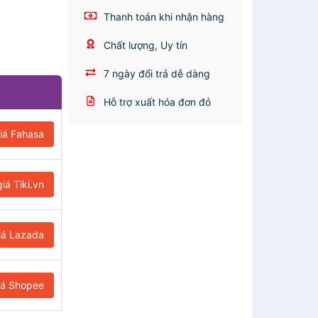
Thanh toán khi nhận hàng
Chất lượng, Uy tín
7 ngày đổi trả dễ dàng
Hỗ trợ xuất hóa đơn đỏ
iá Fahasa
iá Tiki.vn
iá Lazada
iá Shopee