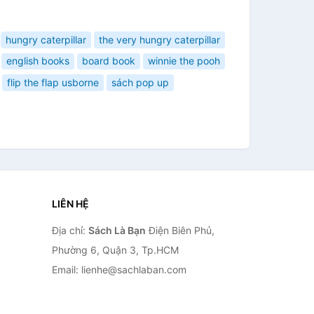
hungry caterpillar
the very hungry caterpillar
english books
board book
winnie the pooh
flip the flap usborne
sách pop up
LIÊN HỆ
Địa chỉ:
Sách Là Bạn
Điện Biên Phủ,
Phường 6, Quận 3, Tp.HCM
Email: lienhe@sachlaban.com