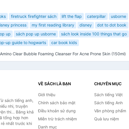
ooks
firetruck firefighter sách
lift the flap
caterpillar
usborne
isney princess
my first reading library
disney
dot to dot book
op up
sách pop up usborne
sách look inside 100 things that go
pop-up guide to hogwarts
car book kids
 Amino Clear Bubble Foaming Cleanser For Acne Prone Skin (150ml)
VỀ SÁCH LÀ BẠN
CHUYÊN MỤC
Giới thiệu
Sách tiếng Việt
ừ sách tiếng anh,
Chính sách bảo mật
Sách tiếng Anh
hiếu nhi, truyện
Điều khoản sử dụng
Văn phòng phẩm
ện thi... Bằng khả
đã tổng hợp hơn
Miễn trừ trách nhiệm
Quà lưu niệm
rẻ nhất trước khi
Danh mục