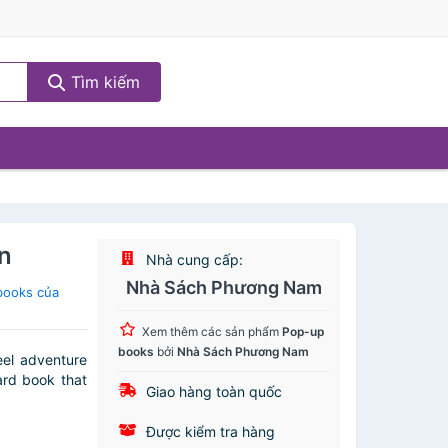
Tìm kiếm
en
Nhà cung cấp:
Nhà Sách Phương Nam
books của
Xem thêm các sản phẩm
Pop-up
books
bởi
Nhà Sách Phương Nam
eel adventure
ard book that
Giao hàng toàn quốc
Được kiểm tra hàng