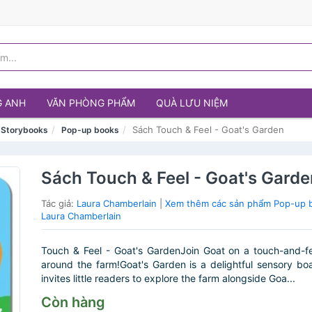
G ANH
VĂN PHÒNG PHẨM
QUÀ LƯU NIỆM
Sách Touch & Feel - Goat's Garden
& Storybooks
Pop-up books
Sách Touch & Feel - Goat's Gard
Tác giả:
Laura Chamberlain
|
Xem thêm các sản phẩm Pop-up 
Laura Chamberlain
Touch & Feel - Goat's GardenJoin Goat on a touch-and-f
around the farm!Goat's Garden is a delightful sensory bo
invites little readers to explore the farm alongside Goa...
Còn hàng