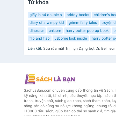
Từ khóa
giấy in a4 double a
priddy books
children's b
diary of a wimpy kid
grimm fairy tales
truyện d
dinosaur
unicorn
harry potter pop up book
p
flip and flap
usborne look inside
harry potter 
Liên kết:
Sữa rửa mặt Trị mụn Dạng bọt Dr. Belmeur
SachLaBan.com chuyên cung cấp thông tin về Sách. T
kỹ năng, kinh tế, tài chính, tiểu thuyết, học tập, sách t
tranh, truyện chữ, sách giao khoa, sách tham khảo, luy
năng sẵn có cùng sự nỗ lực không ngừng, chúng tôi 
110000 đầu sách, giúp bạn có thể so sánh giá, tìm giá 