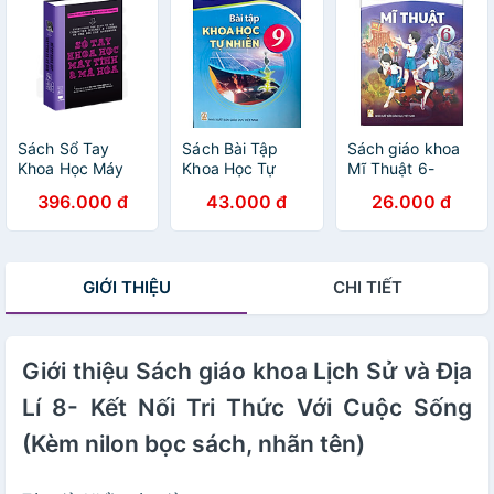
bọc Sách)
Sách)
Sách Sổ Tay
Sách Bài Tập
Sách giáo khoa
Khoa Học Máy
Khoa Học Tự
Mĩ Thuật 6-
Tính Và Mã Hóa (
Nhiên 9- Kết Nối
Chân Trời Sáng
396.000 đ
43.000 đ
26.000 đ
Sách Tham Khảo
Tri Thức Với Cuộc
Tạo (Kèm Nilon
THPT ) - Tổng
Sống (Kèm bìa
bọc Sách)
Hợp Kiến Thức
nilong bao sách)
Khoa Học Máy
GIỚI THIỆU
CHI TIẾT
Tính Và Lập Trình
- Á Châu Books,
Bìa cứng in màu
Giới thiệu Sách giáo khoa Lịch Sử và Địa
Lí 8- Kết Nối Tri Thức Với Cuộc Sống
(Kèm nilon bọc sách, nhãn tên)