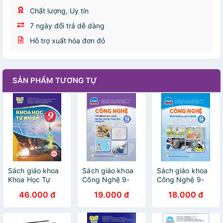
Chất lượng, Uy tín
7 ngày đổi trả dễ dàng
Hỗ trợ xuất hóa đơn đỏ
SẢN PHẨM TƯƠNG TỰ
Sách giáo khoa
Sách giáo khoa
Sách giáo khoa
Khoa Học Tự
Công Nghệ 9-
Công Nghệ 9-
Nhiên 9- Kết Nối
Lắp đặt mạng
Định hướng Nghề
46.000 đ
19.000 đ
18.000 đ
Tri Thức Với Cuộc
điện trong nhà-
nghiệp- Chân
Sống (Kèm Nilon
Chân Trời Sáng
Trời Sáng Tạo
bọc Sách)
Tạo (Kèm Nilon
(Kèm Nilon bọc