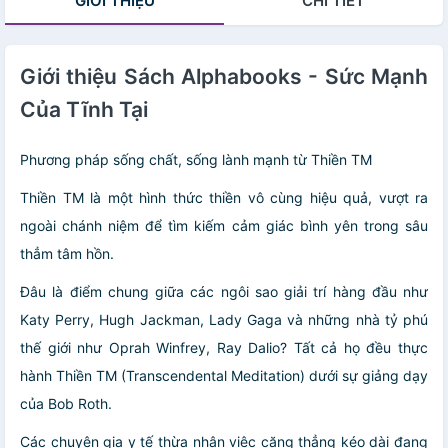
GIỚI THIỆU
CHI TIẾT
by Meik Wiking
Giới thiệu Sách Alphabooks - Sức Mạnh
Của Tĩnh Tại
Phương pháp sống chất, sống lành mạnh từ Thiền TM
Thiền TM là một hình thức thiền vô cùng hiệu quả, vượt ra
ngoài chánh niệm để tìm kiếm cảm giác bình yên trong sâu
thẳm tâm hồn.
Đâu là điểm chung giữa các ngôi sao giải trí hàng đầu như
Katy Perry, Hugh Jackman, Lady Gaga và những nhà tỷ phú
thế giới như Oprah Winfrey, Ray Dalio? Tất cả họ đều thực
hành Thiền TM (Transcendental Meditation) dưới sự giảng dạy
của Bob Roth.
Các chuyên gia y tế thừa nhận việc căng thẳng kéo dài đang