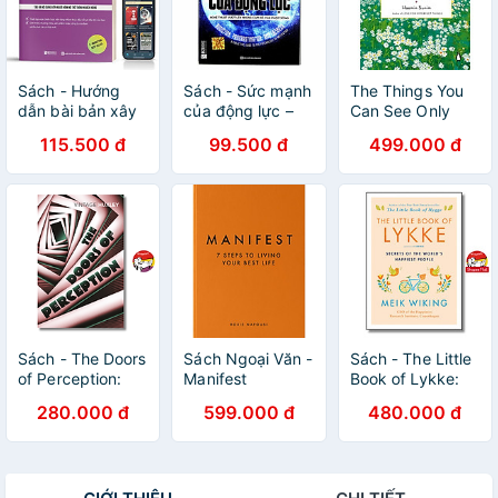
Sách - Hướng
Sách - Sức mạnh
The Things You
dẫn bài bản xây
của động lực –
Can See Only
dựng và chuyển
Nghệ thuật vượt
When You Slow
115.500 đ
99.500 đ
499.000 đ
đổi dữ liệu nền
lên những cám
Down: How to Be
tảng doanh
dỗ của cuộc
Calm in a Busy
nghiệp thành tiền
sống
World
Sách - The Doors
Sách Ngoại Văn -
Sách - The Little
of Perception:
Manifest
Book of Lykke:
And Heaven and
(International
Secrets of the
280.000 đ
599.000 đ
480.000 đ
Hell by Aldous
Edition)
World's Happiest
Huxley |
Hardcover (by
People (The
Psychology
Roxie Nafousi
Happiness
English Book
(Author))
Institute Series)