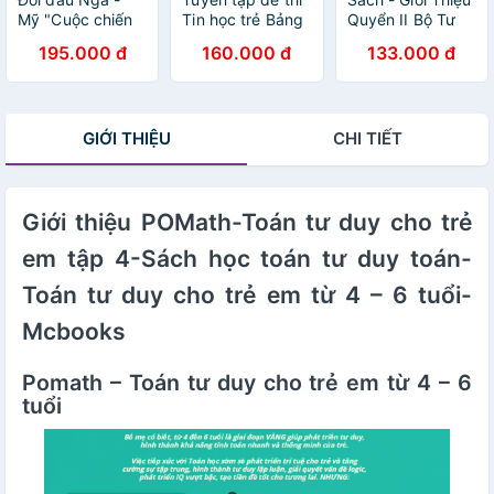
Mỹ "Cuộc chiến
Tin học trẻ Bảng
Quyển II Bộ Tư
tranh lạnh" mới
A, D1. Volume 3
Bản Của Các
195.000 đ
160.000 đ
133.000 đ
Mác - NXB Chính
Trị Quốc Gia
GIỚI THIỆU
CHI TIẾT
Giới thiệu POMath-Toán tư duy cho trẻ
em tập 4-Sách học toán tư duy toán-
Toán tư duy cho trẻ em từ 4 – 6 tuổi-
Mcbooks
Pomath – Toán tư duy cho trẻ em từ 4 – 6
tuổi