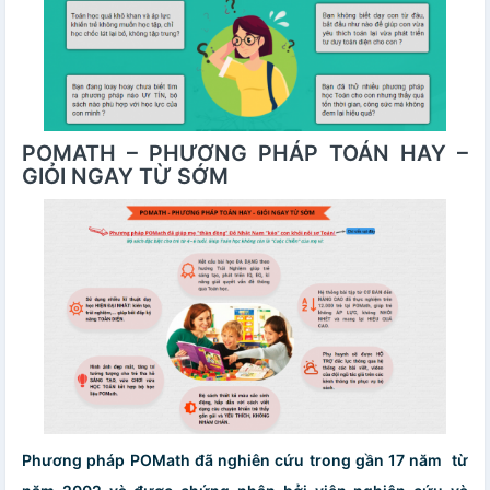
POMATH – PHƯƠNG PHÁP TOÁN HAY –
GIỎI NGAY TỪ SỚM
Phương pháp POMath đã nghiên cứu trong gần 17 năm từ