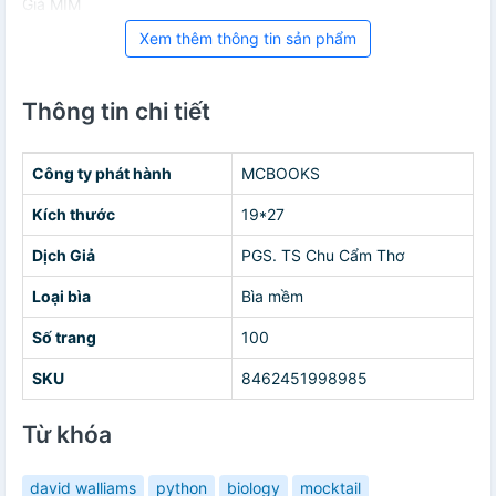
Giá MIM
Xem thêm thông tin sản phẩm
Thông tin chi tiết
Công ty phát hành
MCBOOKS
Kích thước
19*27
Dịch Giả
PGS. TS Chu Cẩm Thơ
Loại bìa
Bìa mềm
Số trang
100
SKU
8462451998985
Từ khóa
david walliams
python
biology
mocktail