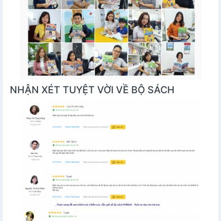
NHẬN XÉT TUYỆT VỜI VỀ BỘ SÁCH