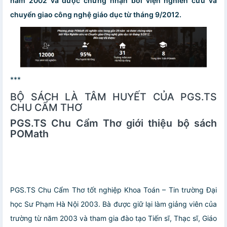
năm 2002 và được chứng nhận bởi viện nghiên cứu và
chuyển giao công nghệ giáo dục từ tháng 9/2012.
***
BỘ SÁCH LÀ TÂM HUYẾT CỦA PGS.TS
CHU CẨM THƠ
PGS.TS Chu Cẩm Thơ giới thiệu bộ sách
POMath
PGS.TS Chu Cẩm Thơ tốt nghiệp Khoa Toán – Tin trường Đại
học Sư Phạm Hà Nội 2003. Bà được giữ lại làm giảng viên của
trường từ năm 2003 và tham gia đào tạo Tiến sĩ, Thạc sĩ, Giáo