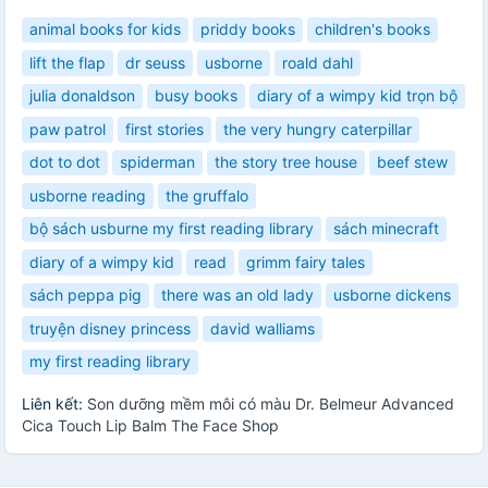
animal books for kids
priddy books
children's books
lift the flap
dr seuss
usborne
roald dahl
julia donaldson
busy books
diary of a wimpy kid trọn bộ
paw patrol
first stories
the very hungry caterpillar
dot to dot
spiderman
the story tree house
beef stew
usborne reading
the gruffalo
bộ sách usburne my first reading library
sách minecraft
diary of a wimpy kid
read
grimm fairy tales
sách peppa pig
there was an old lady
usborne dickens
truyện disney princess
david walliams
my first reading library
Liên kết:
Son dưỡng mềm môi có màu Dr. Belmeur Advanced
Cica Touch Lip Balm The Face Shop