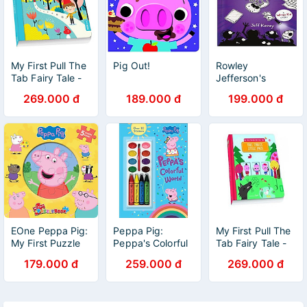
My First Pull The
Pig Out!
Rowley
Tab Fairy Tale -
Jefferson's
Little Thumb
Awesome
269.000 đ
189.000 đ
199.000 đ
Friendly Spooky
Stories
EOne Peppa Pig:
Peppa Pig:
My First Pull The
My First Puzzle
Peppa's Colorful
Tab Fairy Tale -
Book
World
The Three Little
179.000 đ
259.000 đ
269.000 đ
Pigs