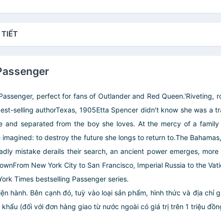
 TIẾT
 Passenger
Passenger, perfect for fans of Outlander and Red Queen.'Riveting, ro
t-selling authorTexas, 1905Etta Spencer didn't know she was a trave
me and separated from the boy she loves. At the mercy of a family
imagined: to destroy the future she longs to return to.The Bahama
eadly mistake derails their search, an ancient power emerges, more 
knownFrom New York City to San Francisco, Imperial Russia to the Va
York Times bestselling Passenger series.
iện hành. Bên cạnh đó, tuỳ vào loại sản phẩm, hình thức và địa chỉ 
ẩu (đối với đơn hàng giao từ nước ngoài có giá trị trên 1 triệu đồng)