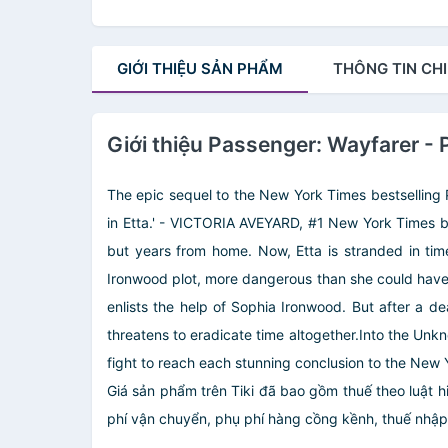
GIỚI THIỆU
SẢN PHẨM
THÔNG TIN
CHI
Giới thiệu Passenger: Wayfarer -
The epic sequel to the New York Times bestselling 
in Etta.' - VICTORIA AVEYARD, #1 New York Times bes
but years from home. Now, Etta is stranded in ti
Ironwood plot, more dangerous than she could have 
enlists the help of Sophia Ironwood. But after a d
threatens to eradicate time altogether.Into the Un
fight to reach each stunning conclusion to the New 
Giá sản phẩm trên Tiki đã bao gồm thuế theo luật h
phí vận chuyển, phụ phí hàng cồng kềnh, thuế nhập kh