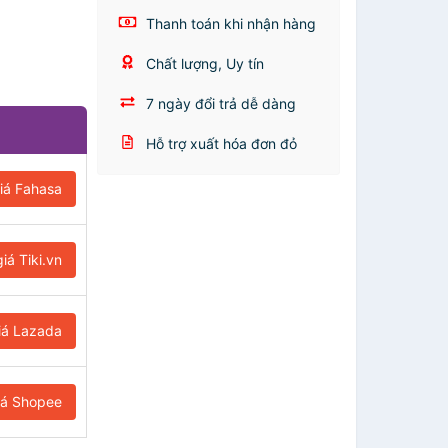
Thanh toán khi nhận hàng
Chất lượng, Uy tín
7 ngày đổi trả dễ dàng
Hỗ trợ xuất hóa đơn đỏ
iá Fahasa
iá Tiki.vn
iá Lazada
iá Shopee