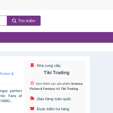
Tìm kiếm
r
Nhà cung cấp:
Tiki Trading
iction &
Xem thêm các sản phẩm
Science
Fiction & Fantasy
bởi
Tiki Trading
nger, perfect
ntic Fans of
Giao hàng toàn quốc
EYARD...
Được kiểm tra hàng