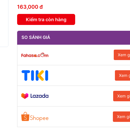
163,000 đ
Kiểm tra còn hàng
SO SÁNH GIÁ
Xem g
Xem g
Xem g
Xem g