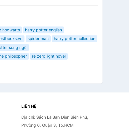
to hogwarts
harry potter english
estbooks.vn
spider man
harry potter collection
otter song ngữ
the philosopher
re zero light novel
LIÊN HỆ
Địa chỉ:
Sách Là Bạn
Điện Biên Phủ,
Phường 6, Quận 3, Tp.HCM