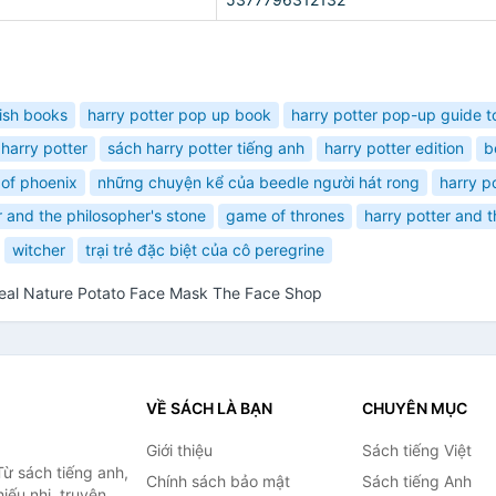
ish books
harry potter pop up book
harry potter pop-up guide 
harry potter
sách harry potter tiếng anh
harry potter edition
b
 of phoenix
những chuyện kể của beedle người hát rong
harry p
r and the philosopher's stone
game of thrones
harry potter and 
witcher
trại trẻ đặc biệt của cô peregrine
eal Nature Potato Face Mask The Face Shop
VỀ SÁCH LÀ BẠN
CHUYÊN MỤC
Giới thiệu
Sách tiếng Việt
ừ sách tiếng anh,
Chính sách bảo mật
Sách tiếng Anh
hiếu nhi, truyện