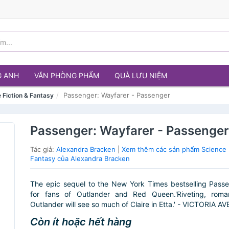
G ANH
VĂN PHÒNG PHẨM
QUÀ LƯU NIỆM
Passenger: Wayfarer - Passenger
 Fiction & Fantasy
Passenger: Wayfarer - Passenge
Tác giả:
Alexandra Bracken
|
Xem thêm các sản phẩm Science F
Fantasy của Alexandra Bracken
The epic sequel to the New York Times bestselling Passe
for fans of Outlander and Red Queen.'Riveting, roma
Outlander will see so much of Claire in Etta.' - VICTORIA AV
Còn ít hoặc hết hàng