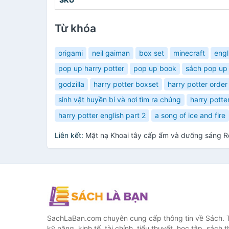
Từ khóa
origami
neil gaiman
box set
minecraft
engl
pop up harry potter
pop up book
sách pop up 
godzilla
harry potter boxset
harry potter order
sinh vật huyền bí và nơi tìm ra chúng
harry potte
harry potter english part 2
a song of ice and fire
Liên kết:
Mặt nạ Khoai tây cấp ẩm và dưỡng sáng R
SachLaBan.com chuyên cung cấp thông tin về Sách. T
kỹ năng, kinh tế, tài chính, tiểu thuyết, học tập, sách t