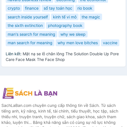
crypto
finance
sổ tay toán học
rio book
search inside yourself
kinh tế vi mô
the magic
the sixth extinction
photography book
man's search for meaning
why we sleep
man search for meaning
why men love bitches
vaccine
Liên kết:
Mặt nạ se lỗ chân lông The Solution Double Up Pore
Care Face Mask The Face Shop
SachLaBan.com chuyên cung cấp thông tin về Sách. Từ sách
tiếng anh, kỹ năng, kinh tế, tài chính, tiểu thuyết, học tập, sách
thiếu nhi, truyện tranh, truyện chữ, sách giao khoa, sách tham
khảo, luyện thi... Bằng khả năng sẵn có cùng sự nỗ lực không