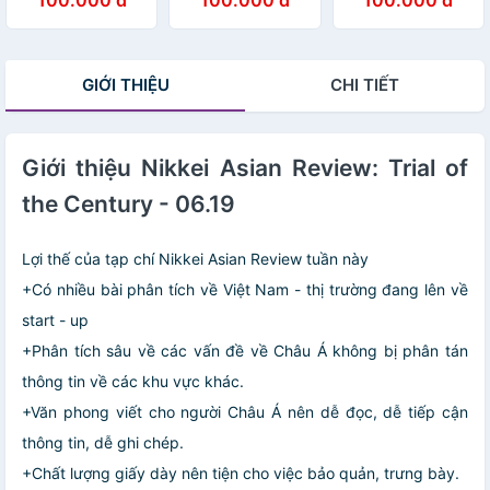
INSIDE APPLE’S
THAILAND'S
CHINA'S
INDIA DREAM
MOMENT OF
DEMOGRAPHIC
TRUTH
DEBACLE - 13.23
tạp chí kinh tế
GIỚI THIỆU
CHI TIẾT
nước ngoài, nhập
khẩu từ
Singapore
Giới thiệu Nikkei Asian Review: Trial of
the Century - 06.19
Lợi thế của tạp chí Nikkei Asian Review tuần này
+Có nhiều bài phân tích về Việt Nam - thị trường đang lên về
start - up
+Phân tích sâu về các vấn đề về Châu Á không bị phân tán
thông tin về các khu vực khác.
+Văn phong viết cho người Châu Á nên dễ đọc, dễ tiếp cận
thông tin, dễ ghi chép.
+Chất lượng giấy dày nên tiện cho việc bảo quản, trưng bày.