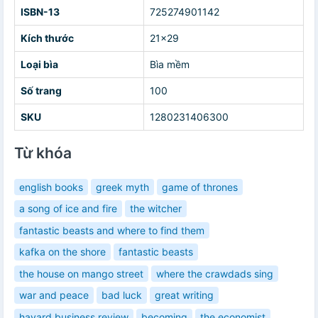
ISBN-13
725274901142
Kích thước
21x29
Loại bìa
Bìa mềm
Số trang
100
SKU
1280231406300
Từ khóa
english books
greek myth
game of thrones
a song of ice and fire
the witcher
fantastic beasts and where to find them
kafka on the shore
fantastic beasts
the house on mango street
where the crawdads sing
war and peace
bad luck
great writing
havard business review
becoming
the economist