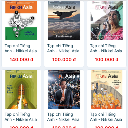
Tạp chí Tiếng
Tạp chí Tiếng
Tạp chí Tiếng
Anh - Nikkei Asia
Anh - Nikkei Asia
Anh - Nikkei Asia
2024: kỳ 19:
2023: kỳ 38:
2023: kỳ 34: THE
140.000 đ
100.000 đ
100.000 đ
INDIA'S
DEFENDING
AGE OF POST-
INSTAGRAB
JAPAN
COVID
AUSTERITY
Tạp chí Tiếng
Tạp chí Tiếng
Tạp chí Tiếng
Anh - Nikkei Asia
Anh - Nikkei Asia
Anh - Nikkei Asia
2023: kỳ 32:
2023: kỳ 24:
2023: kỳ 13:
100.000 đ
100.000 đ
100.000 đ