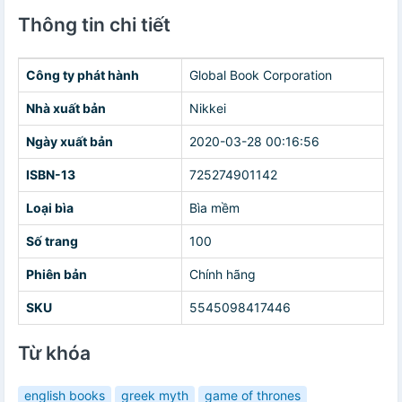
Thông tin chi tiết
Công ty phát hành
Global Book Corporation
Nhà xuất bản
Nikkei
Ngày xuất bản
2020-03-28 00:16:56
ISBN-13
725274901142
Loại bìa
Bìa mềm
Số trang
100
Phiên bản
Chính hãng
SKU
5545098417446
Từ khóa
english books
greek myth
game of thrones