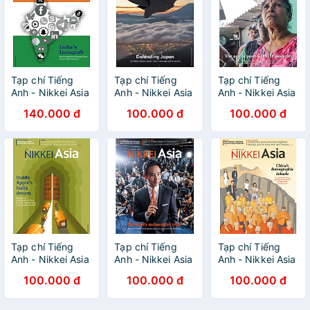
Tạp chí Tiếng
Tạp chí Tiếng
Tạp chí Tiếng
Anh - Nikkei Asia
Anh - Nikkei Asia
Anh - Nikkei Asia
2024: kỳ 19:
2023: kỳ 38:
2023: kỳ 34: THE
140.000 đ
100.000 đ
100.000 đ
INDIA'S
DEFENDING
AGE OF POST-
INSTAGRAB
JAPAN
COVID
AUSTERITY
Tạp chí Tiếng
Tạp chí Tiếng
Tạp chí Tiếng
Anh - Nikkei Asia
Anh - Nikkei Asia
Anh - Nikkei Asia
2023: kỳ 32:
2023: kỳ 24:
2023: kỳ 13:
100.000 đ
100.000 đ
100.000 đ
INSIDE APPLE’S
THAILAND'S
CHINA'S
INDIA DREAM
MOMENT OF
DEMOGRAPHIC
TRUTH
DEBACLE - 13.23