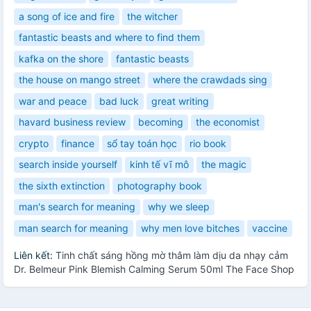
a song of ice and fire
the witcher
fantastic beasts and where to find them
kafka on the shore
fantastic beasts
the house on mango street
where the crawdads sing
war and peace
bad luck
great writing
havard business review
becoming
the economist
crypto
finance
sổ tay toán học
rio book
search inside yourself
kinh tế vĩ mô
the magic
the sixth extinction
photography book
man's search for meaning
why we sleep
man search for meaning
why men love bitches
vaccine
Liên kết:
Tinh chất sáng hồng mờ thâm làm dịu da nhạy cảm
Dr. Belmeur Pink Blemish Calming Serum 50ml The Face Shop