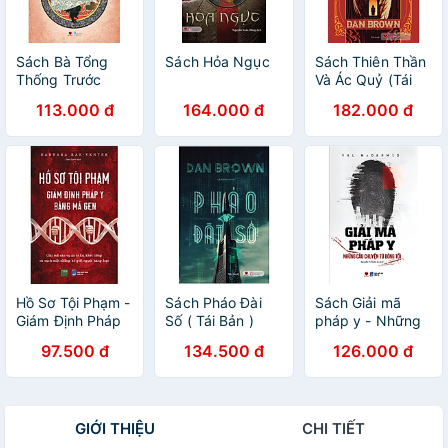
Sách Bà Tổng
Sách Hỏa Ngục
Sách Thiên Thần
Thống Trước
Và Ác Quỷ (Tái
Họng Súng - Hai
Bản)
113.000 đ
164.000 đ
182.000 đ
Số Phận - Phần
III
Hồ Sơ Tội Phạm -
Sách Pháo Đài
Sách Giải mã
Giám Định Pháp
Số ( Tái Bản )
pháp y - Những
Y Bằng Mã Gen
câu chuyện từ
97.500 đ
134.500 đ
126.000 đ
bóng tối
GIỚI THIỆU
CHI TIẾT