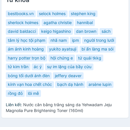
bestbooks.vn
selock holmes
stephen king
sherlock holmes
agatha christie
hannibal
david baldacci
keigo higashino
dan brown
sách
tâm lý học tội phạm
nhã nam
ipm
người trong lưới
ám ảnh kinh hoàng
yukito ayatsuji
bí ẩn làng ma sói
harry potter trọn bộ
hội chứng e
tứ quái tkkg
tử kim trần
ác ý
sự im lặng của bầy cừu
bóng tối dưới ánh đèn
jeffery deaver
kính vạn hoa chết chóc
bạch dạ hành
arsène lupin
rồng đỏ
lôi mễ
Liên kết:
Nước cân bằng trắng sáng da Yehwadam Jeju
Magnolia Pure Brightening Toner (160ml)