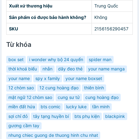
Xuất xứ thương hiệu
Trung Quốc
Sản phẩm có được bảo hành không?
Không
SKU
2156156290457
Từ khóa
box set
i wonder why bộ 24 quyển
spider man
thời khoá biểu
nhẫn
dây đeo thẻ
your name manga
your name
spy x family
your name boxset
12 chòm sao
12 cung hoàng đạo
thiên bình
mật ngữ 12 chòm sao
cung sư tử
cung hoàng đạo
miền đất hứa
bts comic
lucky luke
tần minh
sợi chỉ đỏ
tây tạng huyền bí
bts phụ kiện
blackpink
gương cầm tay
nhung chiec guong de thuong hinh chu nhat