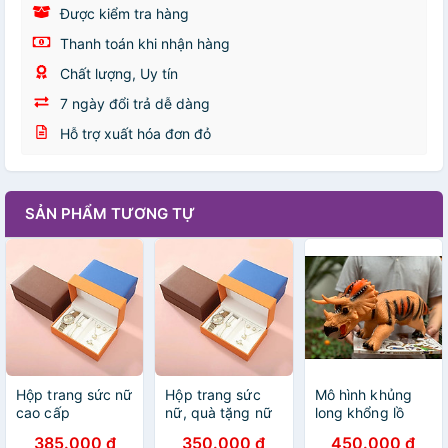
Được kiểm tra hàng
Thanh toán khi nhận hàng
Chất lượng, Uy tín
7 ngày đổi trả dễ dàng
Hỗ trợ xuất hóa đơn đỏ
SẢN PHẨM TƯƠNG TỰ
Hộp trang sức nữ
Hộp trang sức
Mô hình khủng
cao cấp
nữ, quà tặng nữ
long khổng lồ
cao cấp
bằng cao su -
385.000 đ
350.000 đ
450.000 đ