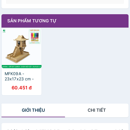
SẢN PHẨM TƯƠNG TỰ
MFK09A -
23x17x23 cm -
Mô hình Chùa
60.451 đ
Một Cột lắp ráp
từ bìa carton cao
cấp, mô hình địa
danh Việt Nam
GIỚI THIỆU
CHI TIẾT