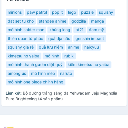
minions
paw patrol
pop it
lego
puzzle
squishy
đat set tu kho
standee anime
godzilla
manga
mô hình spider man
khủng long
bt21
đam mỹ
thiên quan tứ phúc
quả địa cầu
genshin impact
squishy giá rẻ
quà lưu niệm
anime
haikyuu
kimetsu no yaiba
mô hình
rubik
mô hình thanh gươm diệt quỷ
kiếm kimetsu no yaiba
among us
mô hình mèo
naruto
mô hình one piece chính hãng
Liên kết:
Bộ dưỡng trắng sáng da Yehwadam Jeju Magnolia
Pure Brightening (4 sản phẩm)