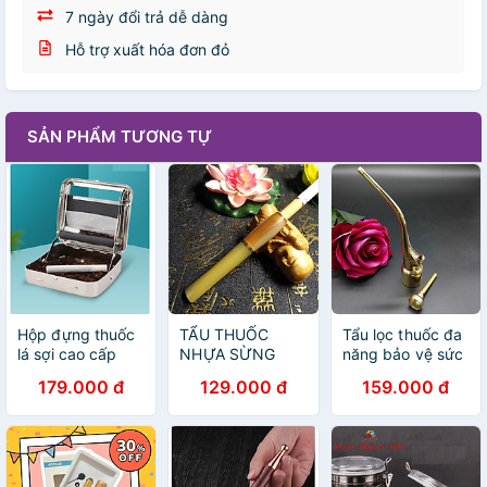
7 ngày đổi trả dễ dàng
Hỗ trợ xuất hóa đơn đỏ
SẢN PHẨM TƯƠNG TỰ
Hộp đựng thuốc
TẨU THUỐC
Tẩu lọc thuốc đa
lá sợi cao cấp
NHỰA SỪNG
năng bảo vệ sức
hợp kim nhôm
CAO CẤP KIÊM
khỏe - TL012
179.000 đ
129.000 đ
159.000 đ
LỌC THUỐC BẢO
VỆ SỨC KHỎE