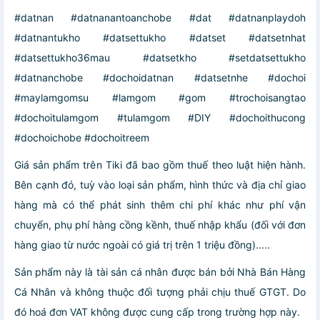
#datnan #datnanantoanchobe #dat #datnanplaydoh
#datnantukho #datsettukho #datset #datsetnhat
#datsettukho36mau #datsetkho #setdatsettukho
#datnanchobe #dochoidatnan #datsetnhe #dochoi
#maylamgomsu #lamgom #gom #trochoisangtao
#dochoitulamgom #tulamgom #DIY #dochoithucong
#dochoichobe #dochoitreem
Giá sản phẩm trên Tiki đã bao gồm thuế theo luật hiện hành.
Bên cạnh đó, tuỳ vào loại sản phẩm, hình thức và địa chỉ giao
hàng mà có thể phát sinh thêm chi phí khác như phí vận
chuyển, phụ phí hàng cồng kềnh, thuế nhập khẩu (đối với đơn
hàng giao từ nước ngoài có giá trị trên 1 triệu đồng).....
Sản phẩm này là tài sản cá nhân được bán bởi Nhà Bán Hàng
Cá Nhân và không thuộc đối tượng phải chịu thuế GTGT. Do
đó hoá đơn VAT không được cung cấp trong trường hợp này.