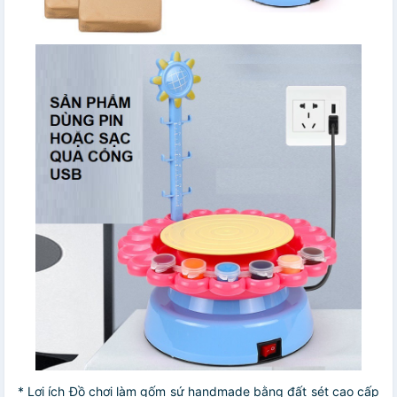
* Lợi ích Đồ chơi làm gốm sứ handmade bằng đất sét cao cấp