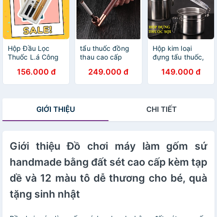
Hộp Đầu Lọc
tẩu thuốc đồng
Hộp kim loại
Thuốc L.á Công
thau cao cấp
đựng tẩu thuốc,
Nghệ Kép Nhật
sang trọng gắn
thuốc sợi, Shop
156.000 đ
249.000 đ
149.000 đ
Bản, Đầu Lọc Đa
sợi và diếu đều
Thành Nhi
Năng Dùng
được
STN7474
Chung Cho Tất
Cả Size Lớn &
GIỚI THIỆU
CHI TIẾT
Vừa & Nhỏ. Sử
Dụng Nhiều Lần
Có Hộp Đựng
Giới thiệu Đồ chơi máy làm gốm sứ
handmade bằng đất sét cao cấp kèm tạp
dề và 12 màu tô dễ thương cho bé, quà
tặng sinh nhật