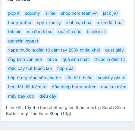
pop it
squishy
slime
shop hero team.vn
jack j97
harry potter
spy x family
kính vạn hoa
miền đất hứa
bitcoin
ma đạo tổ sư
quả địa cầu
blackpink
genshin impact
vape thuốc lá điện tử cầm tay 200k nhiều khói
quạt giấy
ống kính vạn hoa
bi ve
quà sinh nhật
thuốc lá điện tử
điếu cày hút thuốc lào
hộp quà
hộp đựng răng sữa cho bé
tẩu hút thuốc
squishy giá rẻ
heo đất tiết kiệm to
đũa phép harry potter
quà lưu niệm
máy bay xốp
điếu cày
Liên kết:
Tẩy thế bào chết và giảm thâm môi Lip Scrub Shea
Butter fmgt The Face Shop (10g)