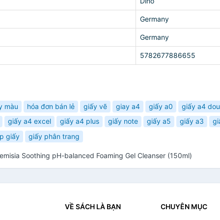
Dino
Germany
Germany
5782677886655
y màu
hóa đơn bán lẻ
giấy vẽ
giay a4
giấy a0
giấy a4 dou
giấy a4 excel
giấy a4 plus
giấy note
giấy a5
giấy a3
gi
p giấy
giấy phân trang
misia Soothing pH-balanced Foaming Gel Cleanser (150ml)
VỀ SÁCH LÀ BẠN
CHUYÊN MỤC