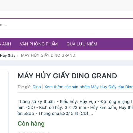
G ANH
VĂN PHÒNG PHẨM
QUÀ LƯU NIỆM
MÁY HỦY GIẤY DINO GRAND
Hủy Giấy
MÁY HỦY GIẤY DINO GRAND
Tác giả:
Dino
|
Xem thêm các sản phẩm Máy Hủy Giấy của Din
Thông số kỹ thuật: - Kiểu hủy: Hủy vụn - Độ rộng miệng 
mm (CD) - Kích cỡ hủy: 3 x 23 mm - Hủy kim bấm, Hủy th
ồn:58db - Thùng chứa:30/ 5 lít (CD) ...
Còn hàng