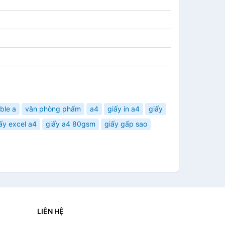
ble a
văn phòng phẩm
a4
giấy in a4
giấy
ấy excel a4
giấy a4 80gsm
giấy gấp sao
LIÊN HỆ