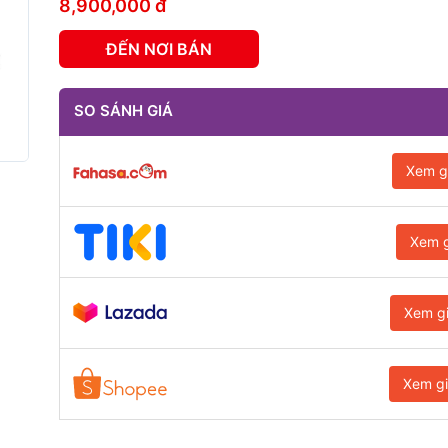
8,900,000 đ
ĐẾN NƠI BÁN
SO SÁNH GIÁ
Xem g
Xem g
Xem g
Xem g