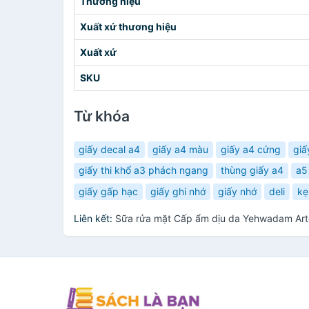
Thương hiệu
Xuất xứ thương hiệu
Xuất xứ
SKU
Từ khóa
giấy decal a4
giấy a4 màu
giấy a4 cứng
giấ
giấy thi khổ a3 phách ngang
thùng giấy a4
a5
giấy gấp hạc
giấy ghi nhớ
giấy nhớ
deli
kẹ
Liên kết:
Sữa rửa mặt Cấp ẩm dịu da Yehwadam Arte