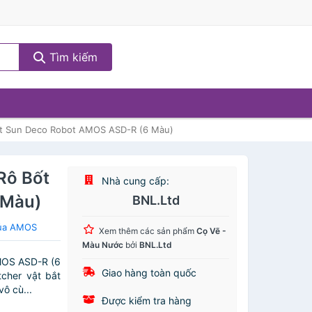
Tìm kiếm
Bốt Sun Deco Robot AMOS ASD-R (6 Màu)
Rô Bốt
Nhà cung cấp:
 Màu)
BNL.Ltd
của AMOS
Xem thêm các sản phẩm
Cọ Vẽ -
Màu Nước
bởi
BNL.Ltd
AMOS ASD-R (6
Giao hàng toàn quốc
tcher vật bắt
vô cù...
Được kiểm tra hàng