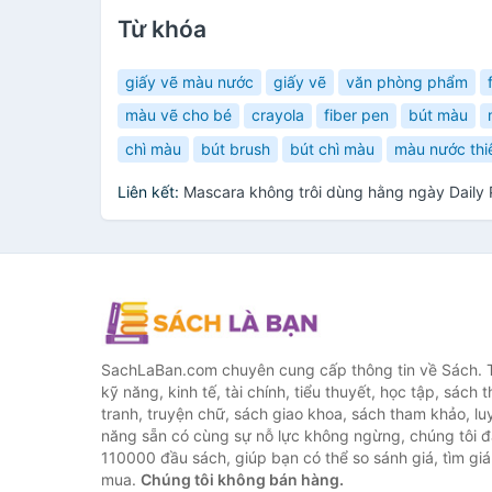
Từ khóa
giấy vẽ màu nước
giấy vẽ
văn phòng phẩm
màu vẽ cho bé
crayola
fiber pen
bút màu
chì màu
bút brush
bút chì màu
màu nước thi
Liên kết:
Mascara không trôi dùng hằng ngày Daily
SachLaBan.com chuyên cung cấp thông tin về Sách. T
kỹ năng, kinh tế, tài chính, tiểu thuyết, học tập, sách t
tranh, truyện chữ, sách giao khoa, sách tham khảo, luy
năng sẵn có cùng sự nỗ lực không ngừng, chúng tôi 
110000 đầu sách, giúp bạn có thể so sánh giá, tìm giá 
mua.
Chúng tôi không bán hàng.