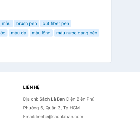
6 màu
brush pen
bút fiber pen
ước
màu dạ
màu lông
màu nước dạng nén
LIÊN HỆ
Địa chỉ:
Sách Là Bạn
Điện Biên Phủ,
Phường 6, Quận 3, Tp.HCM
Email: lienhe@sachlaban.com