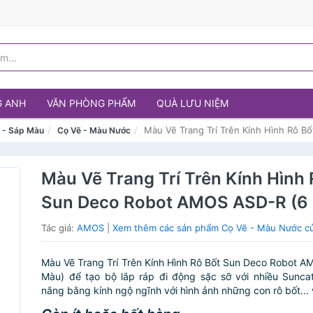
G ANH
VĂN PHÒNG PHẨM
QUÀ LƯU NIỆM
Màu Vẽ Trang Trí Trên Kính Hình Rô 
u - Sáp Màu
Cọ Vẽ - Màu Nước
Màu Vẽ Trang Trí Trên Kính Hình 
Sun Deco Robot AMOS ASD-R (6
Tác giả:
AMOS
|
Xem thêm các sản phẩm Cọ Vẽ - Màu Nước 
Màu Vẽ Trang Trí Trên Kính Hình Rô Bốt Sun Deco Robot 
Màu) để tạo bộ lắp ráp đi động sặc sỡ với nhiều Sunca
nắng bằng kính ngộ ngĩnh với hình ảnh những con rô bốt... 