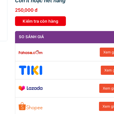
Còn ít hoặc hết hàng
250,000 đ
Kiểm tra còn hàng
SO SÁNH GIÁ
Xem g
Xem g
Xem g
Xem g