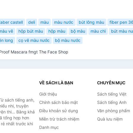
faber castell
deli
màu
màu nước
bút lông màu
fiber pen 3
màu vẽ
hộp bút màu
hộp màu
bộ màu
màu chì
bút màu n
ên long
cọ vẽ màu nước
bộ màu nước
 Proof Mascara fmgt The Face Shop
VỀ SÁCH LÀ BẠN
CHUYÊN MỤC
Giới thiệu
Sách tiếng Việt
ừ sách tiếng anh,
Chính sách bảo mật
Sách tiếng Anh
hiếu nhi, truyện
Điều khoản sử dụng
Văn phòng phẩm
ện thi... Bằng khả
đã tổng hợp hơn
Miễn trừ trách nhiệm
Quà lưu niệm
rẻ nhất trước khi
Danh mục