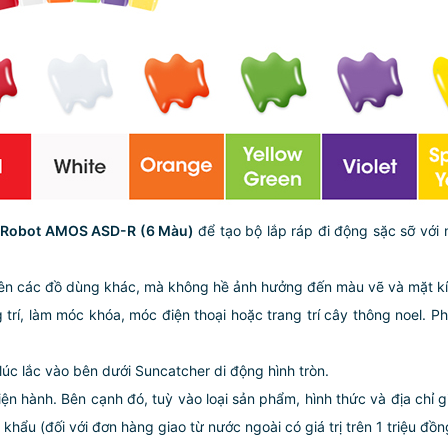
co Robot AMOS ASD-R (6 Màu)
để tạo bộ lắp ráp đi động sặc sỡ với
 lên các đồ dùng khác, mà không hề ảnh hưởng đến màu vẽ và mặt kí
rí, làm móc khóa, móc điện thoại hoặc trang trí cây thông noel. Ph
lúc lắc vào bên dưới Suncatcher di động hình tròn.
iện hành. Bên cạnh đó, tuỳ vào loại sản phẩm, hình thức và địa chỉ 
ẩu (đối với đơn hàng giao từ nước ngoài có giá trị trên 1 triệu đồng)