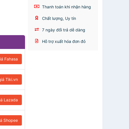
Thanh toán khi nhận hàng
Chất lượng, Uy tín
7 ngày đổi trả dễ dàng
Hỗ trợ xuất hóa đơn đỏ
iá Fahasa
iá Tiki.vn
iá Lazada
iá Shopee