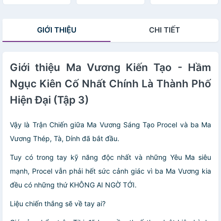
Thành Phố Hiện
thành phố hiện
Đại (Tập 6) - Bản
đại (Tập 5)
đặc biệt tặng
GIỚI THIỆU
CHI TIẾT
kèm lì xì Tết
Giới thiệu Ma Vương Kiến Tạo - Hầm
Ngục Kiên Cố Nhất Chính Là Thành Phố
Hiện Đại (Tập 3)
Vậy là Trận Chiến giữa Ma Vương Sáng Tạo Procel và ba Ma
Vương Thép, Tà, Dính đã bắt đầu.
Tuy có trong tay kỹ năng độc nhất và những Yêu Ma siêu
mạnh, Procel vẫn phải hết sức cảnh giác vì ba Ma Vương kia
đều có những thứ KHÔNG AI NGỜ TỚI.
Liệu chiến thắng sẽ về tay ai?