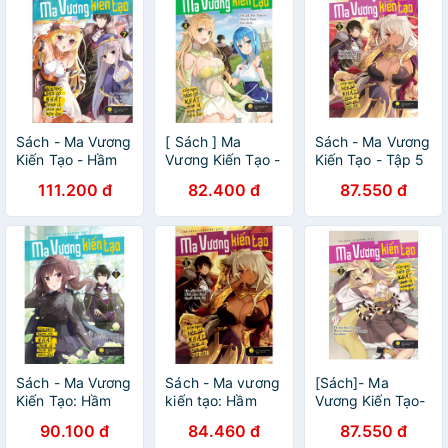
Sách - Ma Vương
[ Sách ] Ma
Sách - Ma Vương
Kiến Tạo - Hầm
Vương Kiến Tạo -
Kiến Tạo - Tập 5
Ngục Kiên Cố
Hầm Ngục Kiên
111.200 đ
82.400 đ
87.550 đ
Nhất Chính Là
Cố Nhất Chính Là
Thành Phố Hiện
Thành Phố Hiện
Đại (Tập 7)
Đại - Tập 4 -
Tặng Kèm
Bookmark 2 Mặt
Sách - Ma Vương
Sách - Ma vương
[Sách]- Ma
Kiến Tạo: Hầm
kiến tạo: Hầm
Vương Kiến Tạo-
Ngục Kiên Cố
ngục kiên cố
LN
90.100 đ
84.460 đ
87.550 đ
Nhất Chính Là
nhất chính là