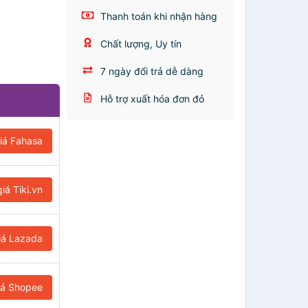
Thanh toán khi nhận hàng
Chất lượng, Uy tín
7 ngày đổi trả dễ dàng
Hỗ trợ xuất hóa đơn đỏ
iá Fahasa
iá Tiki.vn
iá Lazada
iá Shopee