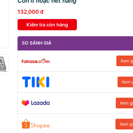
Còn ít hoặc hết hàng
132,000 đ
Kiểm tra còn hàng
SO SÁNH GIÁ
Xem g
Xem g
Xem g
Xem g