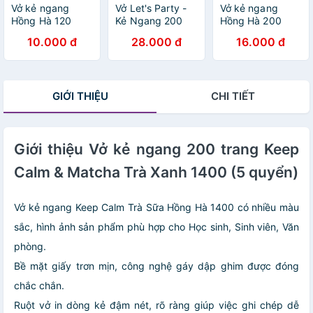
Vở kẻ ngang
Vở Let's Party -
Vở kẻ ngang
Hồng Hà 120
Kẻ Ngang 200
Hồng Hà 200
trang - Gáy ghim
Trang ĐL 70g/m2
trang - Gáy ghim
10.000 đ
28.000 đ
16.000 đ
- Sao Mai Best
- Hồng Hà 1426
- Sao Mai Best
memories 1687
(Mẫu Màu Giao
memories 1688
định lượng 55-
Ngẫu Nhiên)
định lượng 55-
57gm2 độ sáng
57gm2 độ sáng
GIỚI THIỆU
CHI TIẾT
82-84 ISO (Giao
82-84 ISO (Giao
bìa ngẫu nhiên)
bìa ngẫu nhiên)
Giới thiệu Vở kẻ ngang 200 trang Keep
Calm & Matcha Trà Xanh 1400 (5 quyển)
Vở kẻ ngang Keep Calm Trà Sữa Hồng Hà 1400 có nhiều màu
sắc, hình ảnh sản phẩm phù hợp cho Học sinh, Sinh viên, Văn
phòng.
Bề mặt giấy trơn mịn, công nghệ gáy dập ghim được đóng
chắc chắn.
Ruột vở in dòng kẻ đậm nét, rõ ràng giúp việc ghi chép dễ