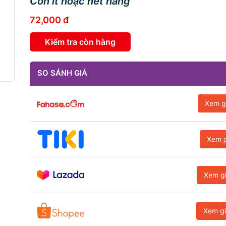
Còn ít hoặc hết hàng
72,000 đ
Kiểm tra còn hàng
SO SÁNH GIÁ
Xem g
Xem g
Xem g
Xem g