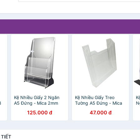
Kệ Nhiều Giấy 2 Ngăn
Kệ Nhiều Giấy Treo
K
8
A5 Đứng - Mica 2mm
Tường A5 Đứng - Mica
N
C05 (KT: 10cm x 23cm)
2mm C10 (Kt: 16cm x
E
125.000 đ
47.000 đ
18cm)
 TIẾT