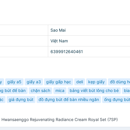
Sao Mai
Việt Nam
6399912640461
y
giấy a5
giấy a3
giấy gấp hạc
deli
kẹp giấy
đồ dùng h
g bút để bàn
chặn sách
mica
bảng viết bút lông cho bé
bìa
ặc
giá đựng bút
đồ đựng bút để bàn nhiều ngăn
ống đựng bú
 Hwansaenggo Rejuvenating Radiance Cream Royal Set (7SP)