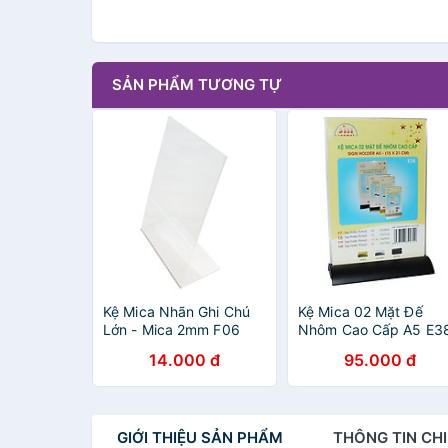
SẢN PHẨM TƯƠNG TỰ
Kệ Mica Nhãn Ghi Chú
Kệ Mica 02 Mặt Đế
Lớn - Mica 2mm F06
Nhôm Cao Cấp A5 E3
(KT: 55 x 95mm)
(KT: 15 x 21cm)
14.000 đ
95.000 đ
GIỚI THIỆU
SẢN PHẨM
THÔNG TIN
CHI