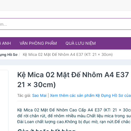
G ANH
VĂN PHÒNG PHẨM
QUÀ LƯU NIỆM
Kệ Mica 02 Mặt Đế Nhôm A4 E37 (KT: 21 x 30cm)
ựng Hồ Sơ
Kệ Mica 02 Mặt Đế Nhôm A4 E37 
21 x 30cm)
Tác giả:
Sao Mai
|
Xem thêm các sản phẩm Kệ Đựng Hồ Sơ của
Kệ Mica 02 Mặt Đế Nhôm Cao Cấp A4 E37 (KT: 21 x 30
đế rời chân rút, đế nhôm nhiều màu.Chất liệu mica trong s
Đài Loan chất lượng cao.Không bị đục mờ, rạn nứt.Đế chắc 