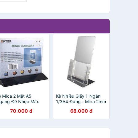
ệ Mica 2 Mặt A5
Kệ Nhiều Giấy 1 Ngăn
gang Đế Nhựa Màu
1/3A4 Đứng - Mica 2mm
22 (Kt: 21cm x 15cm)
C03 (KT: 11 x 10 x
70.000 đ
68.000 đ
21cm)