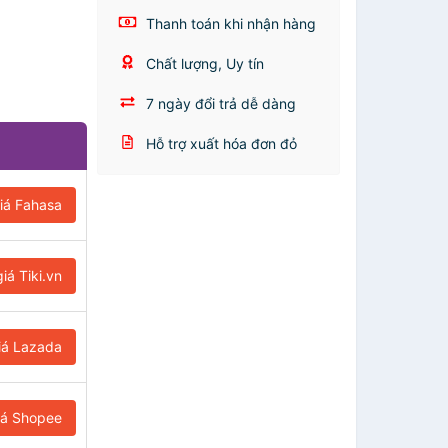
Thanh toán khi nhận hàng
Chất lượng, Uy tín
7 ngày đổi trả dễ dàng
Hỗ trợ xuất hóa đơn đỏ
iá Fahasa
iá Tiki.vn
iá Lazada
iá Shopee