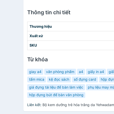
Thông tin chi tiết
Thương hiệu
Xuất xứ
SKU
Từ khóa
giay a4
văn phòng phẩm
a4
giấy in a4
giấ
tấm mica
kệ đọc sách
sổ đựng card
hộp đựn
giá đựng tài liệu để bàn làm việc
phụ liệu may m
hộp đựng bút để bàn văn phòng
Liên kết:
Bộ kem dưỡng trẻ hóa trắng da Yehwadam