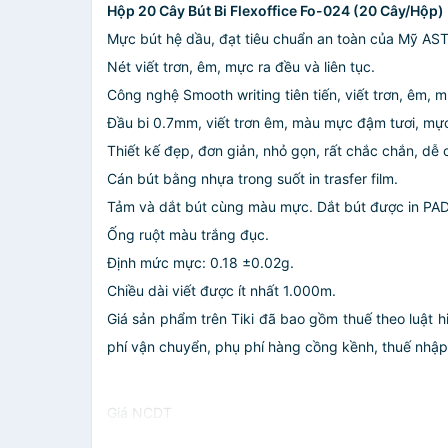
Hộp 20 Cây Bút Bi Flexoffice Fo-024 (20 Cây/Hộp)
Mực bút hệ dầu, đạt tiêu chuẩn an toàn của Mỹ AS
Nét viết trơn, êm, mực ra đều và liên tục.
Công nghệ Smooth writing tiên tiến, viết trơn, êm, m
Đầu bi 0.7mm, viết trơn êm, màu mực đậm tươi, mực 
Thiết kế đẹp, đơn giản, nhỏ gọn, rất chắc chắn, dễ
Cán bút bằng nhựa trong suốt in trasfer film.
Tảm và dắt bút cùng màu mực. Dắt bút được in PAD
Ống ruột màu trắng đục.
Định mức mực: 0.18 ±0.02g.
Chiều dài viết được ít nhất 1.000m.
Giá sản phẩm trên Tiki đã bao gồm thuế theo luật h
phí vận chuyển, phụ phí hàng cồng kềnh, thuế nhập kh
Giá NCDT