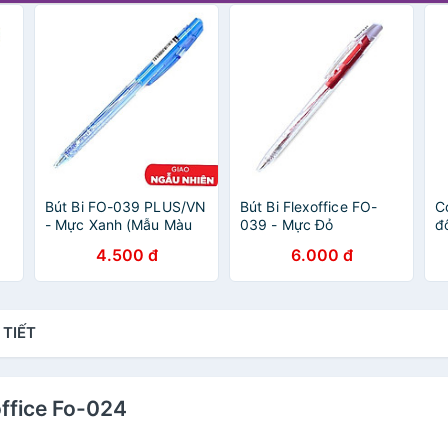
Bút Bi FO-039 PLUS/VN
Bút Bi Flexoffice FO-
C
- Mực Xanh (Mẫu Màu
039 - Mực Đỏ
đ
Giao Ngẫu Nhiên)
M
4.500 đ
6.000 đ
 TIẾT
office Fo-024