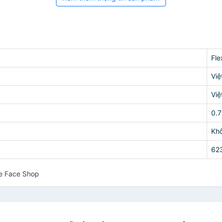
Fle
Vi
Vi
0.
Kh
62
e Face Shop