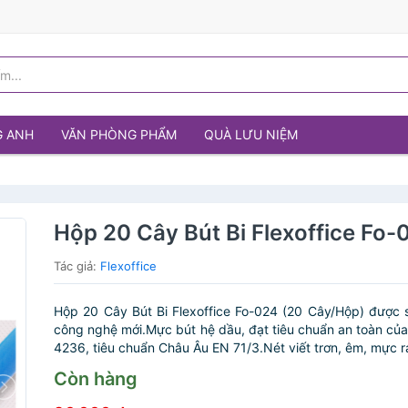
G ANH
VĂN PHÒNG PHẨM
QUÀ LƯU NIỆM
Hộp 20 Cây Bút Bi Flexoffice Fo-
Tác giả:
Flexoffice
Hộp 20 Cây Bút Bi Flexoffice Fo-024 (20 Cây/Hộp) được 
công nghệ mới.Mực bút hệ dầu, đạt tiêu chuẩn an toàn c
4236, tiêu chuẩn Châu Âu EN 71/3.Nét viết trơn, êm, mực ra
Còn hàng