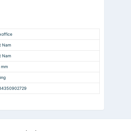
xoffice
ệt Nam
ệt Nam
7 mm
ông
34350902729