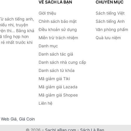
VỀ SÁCH LÀ BẠN
CHUYÊN MỤC
Giới thiệu
Sách tiếng Việt
ừ sách tiếng anh,
Chính sách bảo mật
Sách tiếng Anh
hiếu nhi, truyện
Điều khoản sử dụng
Văn phòng phẩm
ện thi... Bằng khả
đã tổng hợp hơn
Miễn trừ trách nhiệm
Quà lưu niệm
rẻ nhất trước khi
Danh mục
Danh sách tác giả
Danh sách nhà cung cấp
Danh sách từ khóa
Mã giảm giá Tiki
Mã giảm giá Lazada
Mã giảm giá Shopee
Liên hệ
,
Web Giá
,
Giá Coin
© 2026 –
SachLaBan.com
-
Sách Là Bạn
.