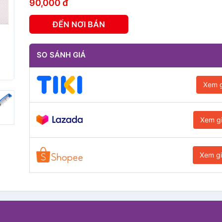
90,000 đ
ĐẾN NƠI BÁN
SO SÁNH GIÁ
Xem g
Xem g
Xem g