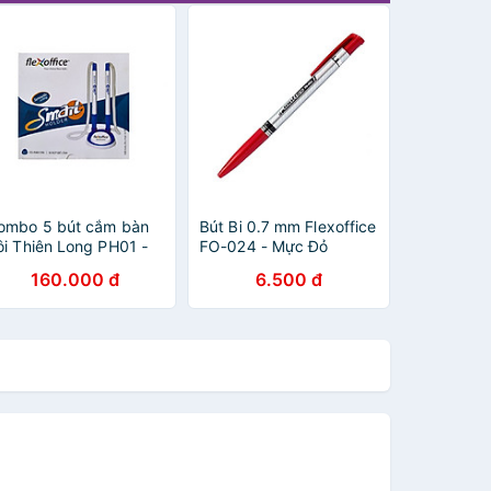
ombo 5 bút cắm bàn
Bút Bi 0.7 mm Flexoffice
ôi Thiên Long PH01 -
FO-024 - Mực Đỏ
àu xanh
160.000 đ
6.500 đ