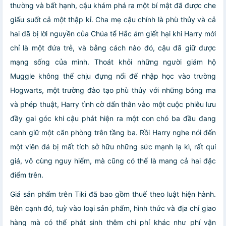
thường và bất hạnh, cậu khám phá ra một bí mật đã được che
giấu suốt cả một thập kỉ. Cha mẹ cậu chính là phù thủy và cả
hai đã bị lời nguyền của Chúa tể Hắc ám giết hại khi Harry mới
chỉ là một đứa trẻ, và bằng cách nào đó, cậu đã giữ được
mạng sống của mình. Thoát khỏi những người giám hộ
Muggle không thể chịu đựng nổi để nhập học vào trường
Hogwarts, một trường đào tạo phù thủy với những bóng ma
và phép thuật, Harry tình cờ dấn thân vào một cuộc phiêu lưu
đầy gai góc khi cậu phát hiện ra một con chó ba đầu đang
canh giữ một căn phòng trên tầng ba. Rồi Harry nghe nói đến
một viên đá bị mất tích sở hữu những sức mạnh lạ kì, rất quí
giá, vô cùng nguy hiểm, mà cũng có thể là mang cả hai đặc
điểm trên.
Giá sản phẩm trên Tiki đã bao gồm thuế theo luật hiện hành.
Bên cạnh đó, tuỳ vào loại sản phẩm, hình thức và địa chỉ giao
hàng mà có thể phát sinh thêm chi phí khác như phí vận