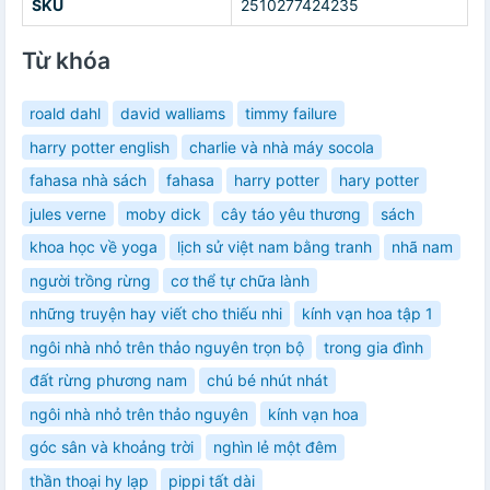
SKU
2510277424235
Từ khóa
roald dahl
david walliams
timmy failure
harry potter english
charlie và nhà máy socola
fahasa nhà sách
fahasa
harry potter
hary potter
jules verne
moby dick
cây táo yêu thương
sách
khoa học về yoga
lịch sử việt nam bằng tranh
nhã nam
người trồng rừng
cơ thể tự chữa lành
những truyện hay viết cho thiếu nhi
kính vạn hoa tập 1
ngôi nhà nhỏ trên thảo nguyên trọn bộ
trong gia đình
đất rừng phương nam
chú bé nhút nhát
ngôi nhà nhỏ trên thảo nguyên
kính vạn hoa
góc sân và khoảng trời
nghìn lẻ một đêm
thần thoại hy lạp
pippi tất dài