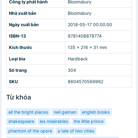
Công ty phát hành
Bloomsbury
Nhà xuất bản
Bloomsbury
Ngày xuất bản
2018-05-17 00:00:00
ISBN-13
9781408878774
Kích thước
135 x 216 x 31 mm
Loại bìa
Hardback
Số trang
304
SKU
8604570569992
Từ khóa
all the bright places
neil gaiman
english books
shakespeare
les misérables
the little prince
phantom of the opera
a tale of two cities