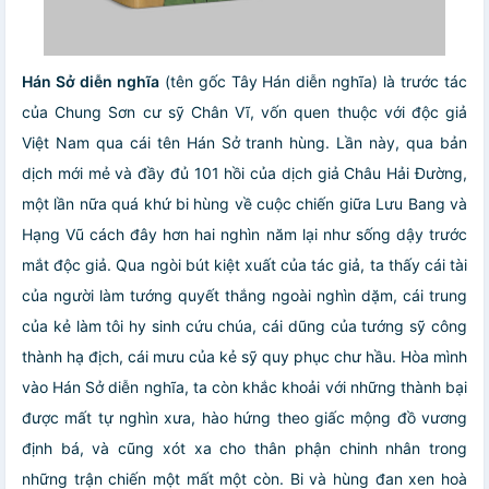
Hán Sở diễn nghĩa
(tên gốc Tây Hán diễn nghĩa) là trước tác
của Chung Sơn cư sỹ Chân Vĩ, vốn quen thuộc với độc giả
Việt Nam qua cái tên Hán Sở tranh hùng. Lần này, qua bản
dịch mới mẻ và đầy đủ 101 hồi của dịch giả Châu Hải Đường,
một lần nữa quá khứ bi hùng về cuộc chiến giữa Lưu Bang và
Hạng Vũ cách đây hơn hai nghìn năm lại như sống dậy trước
mắt độc giả. Qua ngòi bút kiệt xuất của tác giả, ta thấy cái tài
của người làm tướng quyết thắng ngoài nghìn dặm, cái trung
của kẻ làm tôi hy sinh cứu chúa, cái dũng của tướng sỹ công
thành hạ địch, cái mưu của kẻ sỹ quy phục chư hầu. Hòa mình
vào Hán Sở diễn nghĩa, ta còn khắc khoải với những thành bại
được mất tự nghìn xưa, hào hứng theo giấc mộng đồ vương
định bá, và cũng xót xa cho thân phận chinh nhân trong
những trận chiến một mất một còn. Bi và hùng đan xen hoà