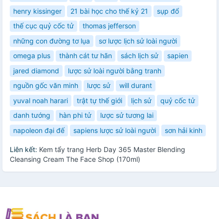
henry kissinger
21 bài học cho thế kỷ 21
sụp đổ
thế cục quỷ cốc tử
thomas jefferson
những con đường tơ lụa
sơ lược lịch sử loài người
omega plus
thành cát tư hãn
sách lịch sử
sapien
jared diamond
lược sử loài người bằng tranh
nguồn gốc văn minh
lược sử
will durant
yuval noah harari
trật tự thế giới
lịch sử
quỷ cốc tử
danh tướng
hàn phi tử
lược sử tương lai
napoleon đại đế
sapiens lược sử loài người
sơn hải kinh
Liên kết:
Kem tẩy trang Herb Day 365 Master Blending
Cleansing Cream The Face Shop (170ml)