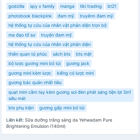
godzilla
spy x family
manga
tiki trading
bt21
photobook blackpink
đam mỹ
truyênn đam mỹ
hệ thống tự cứu của nhân vật phản diện trọn bộ
ma đạo tổ sư
truyện đam mỹ
hệ thống tự cứu của nhân vật phản diện
thiên quan tứ phúc
sách bts
bts mặt
bộ lược gương mini bỏ túi
gương jack
gương mini kèm lược
kiếng có lược mini
gương bác quân nhất tiêu
quạt mini cầm tay kèm gương soi đèn phát sáng tiện lợi 3in1
siêu mát
bts phụ kiện
gương gấp mini bỏ túi
Liên kết:
Sữa dưỡng trắng sáng da Yehwadam Pure
Brightening Emulsion (140ml)