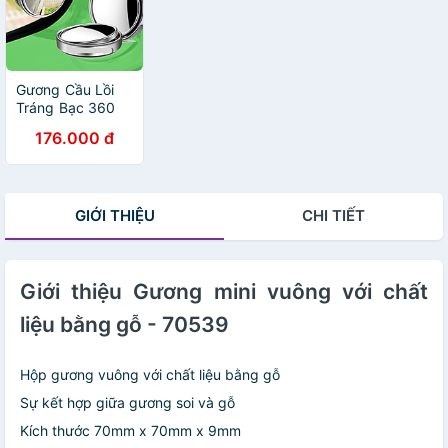
Gương Cầu Lồi
Tráng Bạc 360
Độ: Giải Pháp
176.000 đ
Hiệu Quả để Xóa
Bỏ Điểm Mù Trên
Đường Đi
GIỚI THIỆU
CHI TIẾT
Giới thiệu Gương mini vuông với chất
liệu bằng gỗ - 70539
Hộp gương vuông với chất liệu bằng gỗ
Sự kết hợp giữa gương soi và gỗ
Kích thước 70mm x 70mm x 9mm