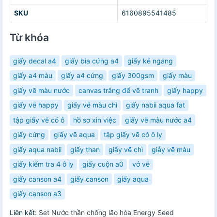
SKU
6160895541485
Từ khóa
giấy decal a4
giấy bìa cứng a4
giấy kẻ ngang
giấy a4 màu
giấy a4 cứng
giấy 300gsm
giấy màu
giấy vẽ màu nước
canvas trắng để vẽ tranh
giấy happy
giấy vẽ happy
giấy vẽ màu chì
giấy nabii aqua fat
tập giấy vẽ có ô
hồ sơ xin việc
giấy vẽ màu nước a4
giấy cứng
giấy vẽ aqua
tập giấy vẽ có ô ly
giấy aqua nabii
giấy than
giấy vẽ chì
giẫy vẽ màu
giấy kiểm tra 4 ô ly
giấy cuộn a0
vở vẽ
giấy canson a4
giấy canson
giấy aqua
giấy canson a3
Liên kết:
Set Nước thần chống lão hóa Energy Seed