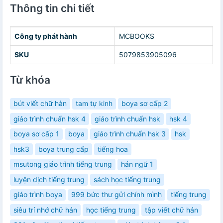
Thông tin chi tiết
Công ty phát hành
MCBOOKS
SKU
5079853905096
Từ khóa
bút viết chữ hàn
tam tự kinh
boya sơ cấp 2
giáo trình chuẩn hsk 4
giáo trình chuẩn hsk
hsk 4
boya sơ cấp 1
boya
giáo trình chuẩn hsk 3
hsk
hsk3
boya trung cấp
tiếng hoa
msutong giáo trình tiếng trung
hán ngữ 1
luyện dịch tiếng trung
sách học tiếng trung
giáo trình boya
999 bức thư gửi chính mình
tiếng trung
siêu trí nhớ chữ hán
học tiếng trung
tập viết chữ hán