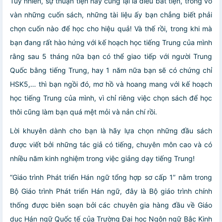
Tuy nhiên, sự thuận tiện này cũng lại là điều bất tiện, trong vô
vàn những cuốn sách, những tài liệu ấy bạn chẳng biết phải
chọn cuốn nào để học cho hiệu quả! Và thế rồi, trong khi mà
bạn đang rất hào hứng với kế hoạch học tiếng Trung của mình
rằng sau 5 tháng nữa bạn có thể giao tiếp với người Trung
Quốc bằng tiếng Trung, hay 1 năm nữa bạn sẽ có chứng chỉ
HSK5,… thì bạn ngồi đó, mơ hồ và hoang mang với kế hoạch
học tiếng Trung của mình, vì chỉ riêng việc chọn sách để học
thôi cũng làm bạn quá mệt mỏi và nản chí rồi.
Lời khuyên dành cho bạn là hãy lựa chọn những đầu sách
được viết bởi những tác giả có tiếng, chuyên môn cao và có
nhiều năm kinh nghiệm trong việc giảng dạy tiếng Trung!
“Giáo trình Phát triển Hán ngữ tổng hợp sơ cấp 1” nằm trong
Bộ Giáo trình Phát triển Hán ngữ, đây là Bộ giáo trình chính
thống được biên soạn bởi các chuyên gia hàng đầu về Giáo
dục Hán ngữ Quốc tế của Trường Đại học Ngôn ngữ Bắc Kinh