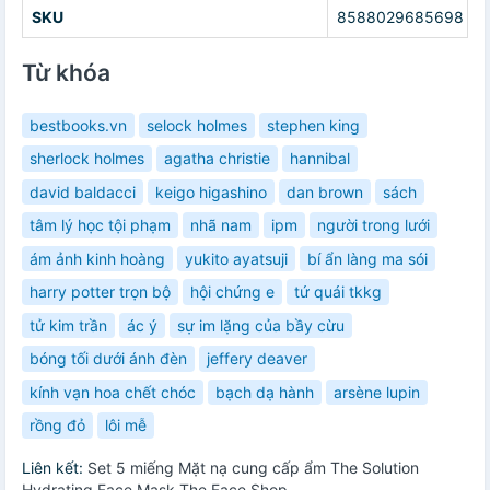
SKU
8588029685698
Từ khóa
bestbooks.vn
selock holmes
stephen king
sherlock holmes
agatha christie
hannibal
david baldacci
keigo higashino
dan brown
sách
tâm lý học tội phạm
nhã nam
ipm
người trong lưới
ám ảnh kinh hoàng
yukito ayatsuji
bí ẩn làng ma sói
harry potter trọn bộ
hội chứng e
tứ quái tkkg
tử kim trần
ác ý
sự im lặng của bầy cừu
bóng tối dưới ánh đèn
jeffery deaver
kính vạn hoa chết chóc
bạch dạ hành
arsène lupin
rồng đỏ
lôi mễ
Liên kết:
Set 5 miếng Mặt nạ cung cấp ẩm The Solution
Hydrating Face Mask The Face Shop