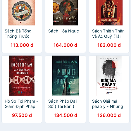
Sách Bà Tổng
Sách Hỏa Ngục
Sách Thiên Thần
Thống Trước
Và Ác Quỷ (Tái
Họng Súng - Hai
Bản)
113.000 đ
164.000 đ
182.000 đ
Số Phận - Phần
III
Hồ Sơ Tội Phạm -
Sách Pháo Đài
Sách Giải mã
Giám Định Pháp
Số ( Tái Bản )
pháp y - Những
Y Bằng Mã Gen
câu chuyện từ
97.500 đ
134.500 đ
126.000 đ
bóng tối