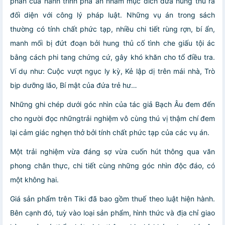
phần của hành trình phá án nhằm mục đích đưa hung thủ ra
đối diện với công lý pháp luật. Những vụ án trong sách
thường có tính chất phức tạp, nhiều chi tiết rùng rợn, bí ẩn,
manh mối bị đứt đoạn bởi hung thủ cố tình che giấu tội ác
bằng cách phi tang chứng cứ, gây khó khăn cho tổ điều tra.
Ví dụ như: Cuộc vượt ngục ly kỳ, Kẻ lập dị trên mái nhà, Trò
bịp dưỡng lão, Bí mật của đứa trẻ hư…
Những ghi chép dưới góc nhìn của tác giả Bạch Âu đem đến
cho người đọc nhữngtrải nghiệm vô cùng thú vị thậm chí đem
lại cảm giác nghẹn thở bởi tính chất phức tạp của các vụ án.
Một trải nghiệm vừa đáng sợ vừa cuốn hút thông qua văn
phong chân thực, chi tiết cùng những góc nhìn độc đáo, có
một không hai.
Giá sản phẩm trên Tiki đã bao gồm thuế theo luật hiện hành.
Bên cạnh đó, tuỳ vào loại sản phẩm, hình thức và địa chỉ giao