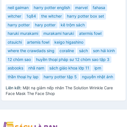
neil gaiman
harry potter english
marvel
fahasa
witcher
1q84
the witcher
harry potter box set
harry potter
hary potter
kê trộm sách
haruki murakami
murakami haruki
atermis fowl
otsuichi
artemis fowl
keigo higashino
where the crawdads sing
coraline
sách
sơn hải kinh
12 chòm sao
huyền thoại pháp sư 12 chòm sao tập 3
asbooks
nhã nam
sách giáo khoa lớp 11
ipm
thần thoại hy lạp
harry potter tập 5
nguyễn nhật ánh
Liên kết:
Mặt nạ giảm nếp nhăn The Solution Wrinkle Care
Face Mask The Face Shop