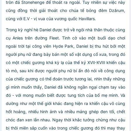
tròn đá Stonehenge để thoát ra ngoài. Tuy nhiên sự việc này
cũng đồng thời giải thoát cho chúa tể bóng đêm Dzărum,
cùng với E.V - vị vua của vương quốc Havillars.
Trong kỳ nghỉ hè Daniel được trở về ngôi nhà thân thuộc cùng
cụ Anles trên đường Fleet. Tình cờ vào một buổi dạo chơi
ngoài trời tại công viên Hyde Park, Daniel bị thu hút bởi một
người phụ nữ đang bày bán một số vật dụng cổ xưa, trong đó
có một chiếc gương khá kỳ lạ của thế kỷ XVII-XVIII khiến cậu
tò mò, sau khi được người phụ nữ bí ẩn đó nói về công dụng
của chiếc gương có thể đoán trước tương lai, nhìn thấy những
gì mình muốn thấy, Daniel đã không ngần ngại chạm tay vào
đó - với mong muốn biết được tung tích của bố mẹ mình. Và
dường như một thế giới khác đang hiện ra khiến cậu vô cùng
hốt hoảng, nhiếu hình ảnh và nhiều mảng ghép đen tối, chết
chóc đan xen lẫn nhau. Ngay thời khắc tưởng chừng như cậu
bị thôi miên sắp cuốn vào trong chiếc gương đó thì may thay