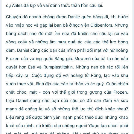
cụ Anles đã kịp vỗ vai đánh thức thần hồn cậu lại.
Chuyện đó nhanh chóng được Danile quên bẵng đi, khi bước
vào nhập học và gặp lại bạn bè ở học viện Oldbenfors. Nhưng
bằng cách nào đó một lần nữa đã khiến cho cậu lại rơi vào
vòng xoáy và những âm mưu quái ác của các thế lực bóng
đêm. Daniel cùng các bạn của mình phải đối mặt với nữ hoàng
Frozen của vương quốc Băng giá. Mưu mô của bà ta còn xảo
quyệt hơn Esẻ và Rumplestiltskin. Những nan đề rắc rối liên
tiếp xảy ra: Cuộc đụng độ vơi hoàng tử Rồng, lạc vào khu
vườn thực vật, lãnh địa của các tà thần và ác quỷ. Cuộc chiến
chết chóc, mất - còn với thế giới trong gương của Frozen.
Liệu Daniel cùng các bạn của cậu có đủ can đảm và sức
mạnh để chống lại vô số những thế lực thù địch khác nhau?
Liệu rằng để được bình yên, hạnh phúc theo đuổi những khao
khát của mình, có khiến cho những người 'được lựa chọn' phải
trả một cái giá nào đó chăng. Liệu mọi thứ có được vẹn