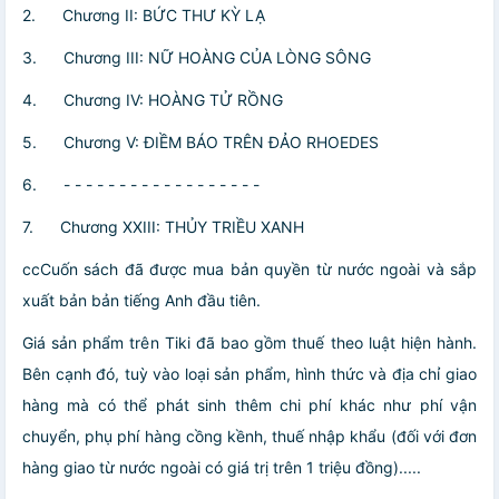
2.
Chương II: BỨC THƯ KỲ LẠ
3.
Chương III: NỮ HOÀNG CỦA LÒNG SÔNG
4.
Chương IV: HOÀNG TỬ RỒNG
5.
Chương V: ĐIỀM BÁO TRÊN ĐẢO RHOEDES
6.
- - - - - - - - - - - - - - - - - -
7.
Chương XXIII: THỦY TRIỀU XANH
ccCuốn sách đã được mua bản quyền từ nước ngoài và sắp
xuất bản bản tiếng Anh đầu tiên.
Giá sản phẩm trên Tiki đã bao gồm thuế theo luật hiện hành.
Bên cạnh đó, tuỳ vào loại sản phẩm, hình thức và địa chỉ giao
hàng mà có thể phát sinh thêm chi phí khác như phí vận
chuyển, phụ phí hàng cồng kềnh, thuế nhập khẩu (đối với đơn
hàng giao từ nước ngoài có giá trị trên 1 triệu đồng).....