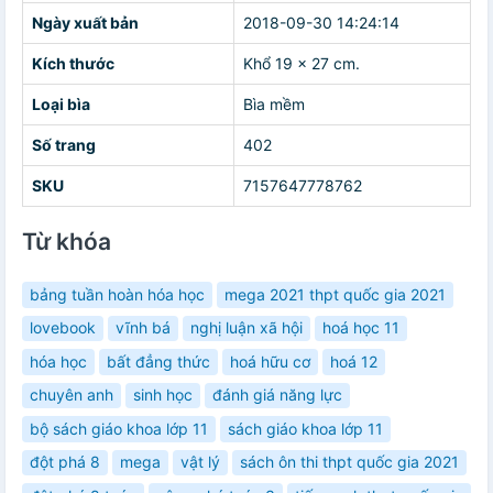
Ngày xuất bản
2018-09-30 14:24:14
Kích thước
Khổ 19 x 27 cm.
Loại bìa
Bìa mềm
Số trang
402
SKU
7157647778762
Từ khóa
bảng tuần hoàn hóa học
mega 2021 thpt quốc gia 2021
lovebook
vĩnh bá
nghị luận xã hội
hoá học 11
hóa học
bất đẳng thức
hoá hữu cơ
hoá 12
chuyên anh
sinh học
đánh giá năng lực
bộ sách giáo khoa lớp 11
sách giáo khoa lớp 11
đột phá 8
mega
vật lý
sách ôn thi thpt quốc gia 2021