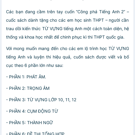
Các bạn đang cầm trên tay cuốn “Công phá Tiếng Anh 2”
–
cu
ố
c s
á
ch d
à
nh t
ặ
ng cho các em học sinh THPT
–
ng
ườ
i cần
trau dồi kiến thức TỪ VỰNG tiếng Anh một cách toàn diện, hệ
thống và khoa học nhất để chinh phục kì thi THPT quốc gia.
Với mong muốn mang đến cho các em lộ trình học TỪ VỰNG
tiếng Anh và luyện thi hiệu quả, cuốn sách được viết và bố
cục theo 6 phần lớn như sau:
- PHẦN 1: PHÁT ÂM.
- PHẦN 2: TRỌNG ÂM
- PHẦN 3: TỪ VỰNG LỚP 10, 11, 12
- PHẦN 4: CỤM ĐỘNG TỪ
- PHẦN 5: THÀNH NGỮ
- PHẦN 6: ĐỀ THI TỔNG HỢP