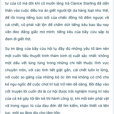
tư của cô mà đôi khi cô muốn lảng trá Clarice Starling đã dấn
thân vào cuộc điều tra án giết người lột da hàng loạt như thế,
để rồi trong tiếng bức bối của chiếc đồng hồ đếm ngược về
cái chết, cô phải vật lộn để chấm dứt tiếng kêu bao lâu nay
vẫn đeo đẳng giấc mơ mình: tiếng kêu của bầy cừu sắp bị
đem đi giết thịt.
Sự im lặng của bầy cừu hội tụ đầy đủ những yếu tố làm nên
một cuốn tiểu thuyết trinh thám kinh dị xuất sắc nhất: không
một dấu vết lúng túng trong những chi tiết thuộc lĩnh vực
chuyên môn, với các tình tiết giật gân, cái chết luôn lơ lửng,
với cuộc so găng của những bộ óc lớn mà không có chỗ cho
kẻ ngu ngốc để cuộc chơi trí tuệ trở nên dễ dàng. Bồi đắp vào
cốt truyện lôi cuốn đó là cơ hội được trải nghiệm trong trí não
của cả kẻ gây tội lẫn kẻ thi hành công lý, khi mỗi bên phải vật
vã trong ngục tù của đau đớn để tìm kiếm, khẩn thiết và liên
tục, một sự lắng dịu cho tâm hồn.