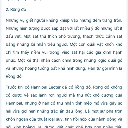
2.
Rồng đỏ
Những vụ giết người khủng khiếp vào những đêm trăng tròn.
Những hiện tượng được sắp đặt với rất nhiều ý đồ nhưng rất ít
dấu vết. Một sát thủ thích phô trương, thách thức cảnh sát
bằng những lời nhắn trêu ngươi. Một con quái vật khốn khổ
chỉ tìm thấy niềm vui trong việc sát hại các gia đình hạnh
phúc. Một kẻ thái nhân cách chìm trong những logic quái gở
và những hoang tưởng bất khả hình dung. Hắn tự gọi mình là
Rồng đỏ.
Trước khi có Hannibal Lecter đã có
Rồng đỏ
.
Rồng đỏ
không
có được vẻ sắc lạnh rợn người mà thu hút khó cưỡng của
Hannibal, nhưng ở hắn có thứ nhân tính méo mó vừa gây sợ
hãi vừa gợi nên những trắc ẩn đau lòng. Là một sự pha trộn
khôn ngoan của thuật loại suy, tính hồi hộp của hành động và
nỗi kinh hoàng, lại được viết chặt chẽ hơn hơn nhiều tiểu