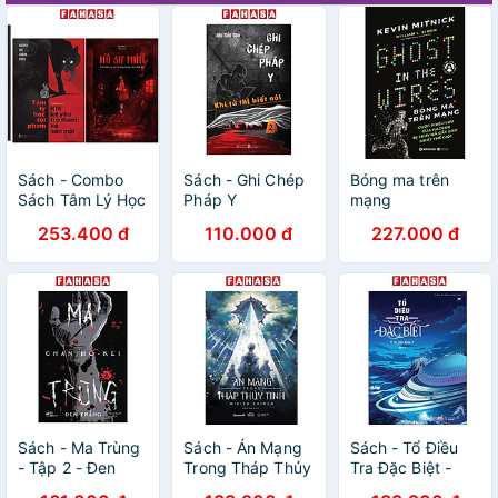
Sách - Combo
Sách - Ghi Chép
Bóng ma trên
Sách Tâm Lý Học
Pháp Y
mạng
Tội Phạm - Khi Kẻ
253.400 đ
110.000 đ
227.000 đ
Yếu Trở Thành Kẻ
Săn Mồi + Hồ Sơ
Máu - Vén Màn
13 Vụ Án Rúng
Động Mọi Thời
Đại (Bộ 2 Cuốn)
Sách - Ma Trùng
Sách - Án Mạng
Sách - Tổ Điều
- Tập 2 - Đen
Trong Tháp Thủy
Tra Đặc Biệt -
Trắng
Tinh
Tập 2