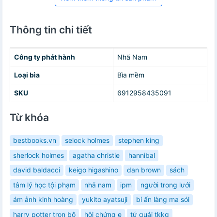
Thông tin chi tiết
Công ty phát hành
Nhã Nam
Loại bìa
Bìa mềm
SKU
6912958435091
Từ khóa
bestbooks.vn
selock holmes
stephen king
sherlock holmes
agatha christie
hannibal
david baldacci
keigo higashino
dan brown
sách
tâm lý học tội phạm
nhã nam
ipm
người trong lưới
ám ảnh kinh hoàng
yukito ayatsuji
bí ẩn làng ma sói
harry potter trọn bộ
hội chứng e
tứ quái tkkg