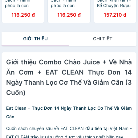
phúc là con
phúc là con
Kể Chuyện Rượu
đường [Nhã
đường [Nhã
Vang
116.250 đ
116.250 đ
157.210 đ
Nam]
Nam]
GIỚI THIỆU
CHI TIẾT
Giới thiệu Combo Chào Juice + Về Nhà
Ăn Cơm + EAT CLEAN Thực Đơn 14
Ngày Thanh Lọc Cơ Thể Và Giảm Cân (3
Cuốn)
Eat Clean - Thực Đơn 14 Ngày Thanh Lọc Cơ Thể Và Giảm
Cân
Cuốn sách chuyên sâu về EAT CLEAN đầu tiên tại Việt Nam -
EAT CLEAN trào lưu ăn uống được yêu thích nhất hiện nay.