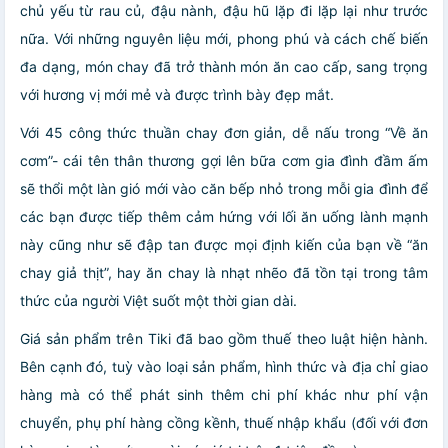
chủ yếu từ rau củ, đậu nành, đậu hũ lặp đi lặp lại như trước
nữa. Với những nguyên liệu mới, phong phú và cách chế biến
đa dạng, món chay đã trở thành món ăn cao cấp, sang trọng
với hương vị mới mẻ và được trình bày đẹp mắt.
Với 45 công thức thuần chay đơn giản, dễ nấu trong “Về ăn
cơm”- cái tên thân thương gợi lên bữa cơm gia đình đầm ấm
sẽ thổi một làn gió mới vào căn bếp nhỏ trong mỗi gia đình để
các bạn được tiếp thêm cảm hứng với lối ăn uống lành mạnh
này cũng như sẽ đập tan được mọi định kiến của bạn về “ăn
chay giả thịt”, hay ăn chay là nhạt nhẽo đã tồn tại trong tâm
thức của người Việt suốt một thời gian dài.
Giá sản phẩm trên Tiki đã bao gồm thuế theo luật hiện hành.
Bên cạnh đó, tuỳ vào loại sản phẩm, hình thức và địa chỉ giao
hàng mà có thể phát sinh thêm chi phí khác như phí vận
chuyển, phụ phí hàng cồng kềnh, thuế nhập khẩu (đối với đơn