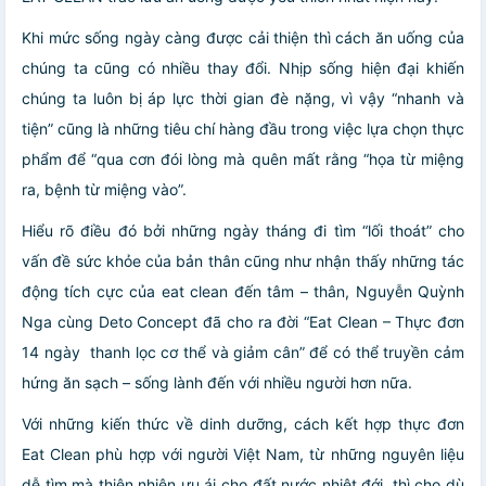
Khi mức sống ngày càng được cải thiện thì cách ăn uống của
chúng ta cũng có nhiều thay đổi. Nhịp sống hiện đại khiến
chúng ta luôn bị áp lực thời gian đè nặng, vì vậy “nhanh và
tiện” cũng là những tiêu chí hàng đầu trong việc lựa chọn thực
phẩm để “qua cơn đói lòng mà quên mất rằng “họa từ miệng
ra, bệnh từ miệng vào”.
Hiểu rõ điều đó bởi những ngày tháng đi tìm “lối thoát” cho
vấn đề sức khỏe của bản thân cũng như nhận thấy những tác
động tích cực của eat clean đến tâm – thân, Nguyễn Quỳnh
Nga cùng Deto Concept đã cho ra đời “Eat Clean – Thực đơn
14 ngày thanh lọc cơ thể và giảm cân” để có thể truyền cảm
hứng ăn sạch – sống lành đến với nhiều người hơn nữa.
Với những kiến thức về dinh dưỡng, cách kết hợp thực đơn
Eat Clean phù hợp với người Việt Nam, từ những nguyên liệu
dễ tìm mà thiên nhiên ưu ái cho đất nước nhiệt đới, thì cho dù