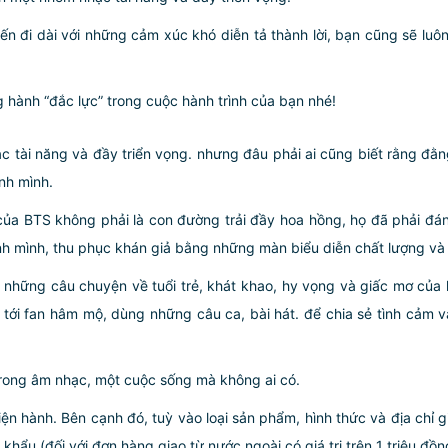
n đi dài với những cảm xúc khó diễn tả thành lời, bạn cũng sẽ luô
 hành “đắc lực” trong cuộc hành trình của bạn nhé!
 tài năng và đầy triển vọng. nhưng đâu phải ai cũng biết rằng đằ
nh mình.
 BTS không phải là con đường trải đầy hoa hồng, họ đã phải đánh
nh mình, thu phục khán giả bằng những màn biểu diễn chất lượng và 
n những câu chuyện về tuổi trẻ, khát khao, hy vọng và giấc mơ của
 tới fan hâm mộ, dùng những câu ca, bài hát. để chia sẻ tình cảm và
rong âm nhạc, một cuộc sống mà không ai có.
iện hành. Bên cạnh đó, tuỳ vào loại sản phẩm, hình thức và địa chỉ 
ẩu (đối với đơn hàng giao từ nước ngoài có giá trị trên 1 triệu đồng)