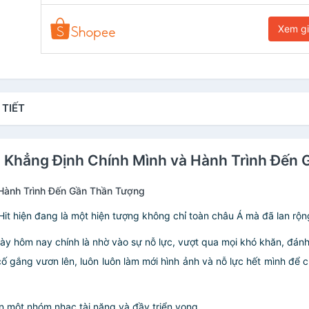
Xem g
 TIẾT
 Khẳng Định Chính Mình và Hành Trình Đến
Hành Trình Đến Gần Thần Tượng
t hiện đang là một hiện tượng không chỉ toàn châu Á mà đã lan rộng 
y hôm nay chính là nhờ vào sự nỗ lực, vượt qua mọi khó khăn, đán
cố gắng vươn lên, luôn luôn làm mới hình ảnh và nỗ lực hết mình đ
ến một nhóm nhạc tài năng và đầy triển vọng.