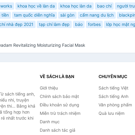
 works
khoa học về làn da
khoa học làn da
bao chí
người tr
 tiền
tam quốc diễn nghĩa
sài gòn
cẩm nang du lịch
blackpi
chí nhà đẹp 2021
tạp chí làm đẹp
báo
forbes
lớp học mật n
dam Revitalizing Moisturizing Facial Mask
VỀ SÁCH LÀ BẠN
CHUYÊN MỤC
Giới thiệu
Sách tiếng Việt
ừ sách tiếng anh,
Chính sách bảo mật
Sách tiếng Anh
hiếu nhi, truyện
Điều khoản sử dụng
Văn phòng phẩm
ện thi... Bằng khả
đã tổng hợp hơn
Miễn trừ trách nhiệm
Quà lưu niệm
rẻ nhất trước khi
Danh mục
Danh sách tác giả