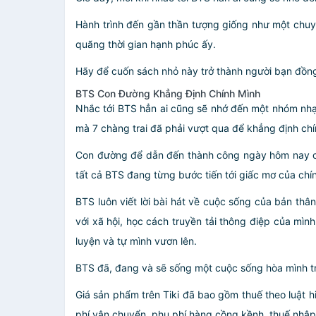
Hành trình đến gần thần tượng giống như một chuyế
quãng thời gian hạnh phúc ấy.
Hãy để cuốn sách nhỏ này trở thành người bạn đồng
BTS Con Đường Khẳng Định Chính Mình
Nhắc tới BTS hẳn ai cũng sẽ nhớ đến một nhóm nhạc
mà 7 chàng trai đã phải vượt qua để khẳng định chí
Con đường để dẫn đến thành công ngày hôm nay của
tất cả BTS đang từng bước tiến tới giấc mơ của chí
BTS luôn viết lời bài hát về cuộc sống của bản thâ
với xã hội, học cách truyền tải thông điệp của mình
luyện và tự mình vươn lên.
BTS đã, đang và sẽ sống một cuộc sống hòa mình t
Giá sản phẩm trên Tiki đã bao gồm thuế theo luật h
phí vận chuyển, phụ phí hàng cồng kềnh, thuế nhập kh