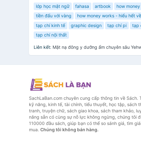
lớp học mật ngữ
fahasa
artbook
how money
tiền đấu với vàng
how money works - hiểu hết về
tạp chí kinh tế
graphic design
tạp chí pi
tạp 
tạp chí nội thất
Liên kết:
Mặt nạ đông y dưỡng ẩm chuyên sâu Yehwa
SachLaBan.com chuyên cung cấp thông tin về Sách. T
kỹ năng, kinh tế, tài chính, tiểu thuyết, học tập, sách t
tranh, truyện chữ, sách giao khoa, sách tham khảo, luy
năng sẵn có cùng sự nỗ lực không ngừng, chúng tôi 
110000 đầu sách, giúp bạn có thể so sánh giá, tìm giá 
mua.
Chúng tôi không bán hàng.