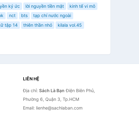
uyền ký ức
lời nguyền tiền mặt
kinh tế vi mô
nk
nct
bts
tạp chí nước ngoài
gữ tập 14
thiên thần nhỏ
kilala vol.45
LIÊN HỆ
Địa chỉ:
Sách Là Bạn
Điện Biên Phủ,
Phường 6, Quận 3, Tp.HCM
Email: lienhe@sachlaban.com