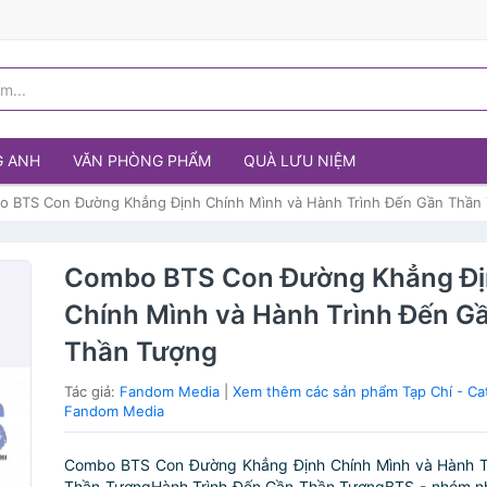
G ANH
VĂN PHÒNG PHẨM
QUÀ LƯU NIỆM
 BTS Con Đường Khẳng Định Chính Mình và Hành Trình Đến Gần Thần
Combo BTS Con Đường Khẳng Đ
Chính Mình và Hành Trình Đến G
Thần Tượng
Tác giả:
Fandom Media
|
Xem thêm các sản phẩm Tạp Chí - Ca
Fandom Media
Combo BTS Con Đường Khẳng Định Chính Mình và Hành T
Thần TượngHành Trình Đến Gần Thần TượngBTS - nhóm 