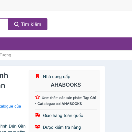
Tìm kiếm
 Tượng
ịnh
Nhà cung cấp:
ần
AHABOOKS
Xem thêm các sản phẩm
Tạp Chí
- Catalogue
bởi
AHABOOKS
talogue của
Giao hàng toàn quốc
rình Đến Gần
Được kiểm tra hàng
nhạc nam gồm